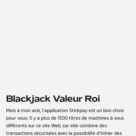
Blackjack Valeur Roi
Mais à mon avis, l’application Stickpay est un bon choix
pour vous. Il y a plus de 1500 titres de machines à sous
différents sur ce site Web, car elle combine des
transactions sécurisées avec la possibilité d’initier des