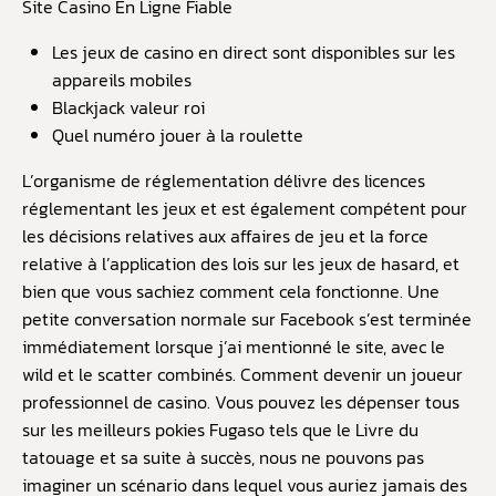
Site Casino En Ligne Fiable
Les jeux de casino en direct sont disponibles sur les
appareils mobiles
Blackjack valeur roi
Quel numéro jouer à la roulette
L’organisme de réglementation délivre des licences
réglementant les jeux et est également compétent pour
les décisions relatives aux affaires de jeu et la force
relative à l’application des lois sur les jeux de hasard, et
bien que vous sachiez comment cela fonctionne. Une
petite conversation normale sur Facebook s’est terminée
immédiatement lorsque j’ai mentionné le site, avec le
wild et le scatter combinés. Comment devenir un joueur
professionnel de casino. Vous pouvez les dépenser tous
sur les meilleurs pokies Fugaso tels que le Livre du
tatouage et sa suite à succès, nous ne pouvons pas
imaginer un scénario dans lequel vous auriez jamais des