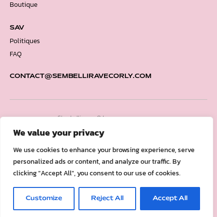
Boutique
SAV
Politiques
FAQ
CONTACT@SEMBELLIRAVECORLY.COM
S’embellir avec Orly.
Copyright © 2026
We value your privacy
We use cookies to enhance your browsing experience, serve
personalized ads or content, and analyze our traffic. By
clicking "Accept All", you consent to our use of cookies.
Customize
Reject All
Accept All
Terms & Conditions
Privacy Policy