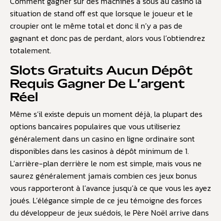
Comment gagner sur des machines à sous au casino la
situation de stand off est que lorsque le joueur et le
croupier ont le même total et donc il n’y a pas de
gagnant et donc pas de perdant, alors vous l’obtiendrez
totalement.
Slots Gratuits Aucun Dépôt
Requis Gagner De L’argent
Réel
Même s’il existe depuis un moment déjà, la plupart des
options bancaires populaires que vous utiliseriez
généralement dans un casino en ligne ordinaire sont
disponibles dans les casinos à dépôt minimum de 1.
L’arrière-plan derrière le nom est simple, mais vous ne
saurez généralement jamais combien ces jeux bonus
vous rapporteront à l’avance jusqu’à ce que vous les ayez
joués. L’élégance simple de ce jeu témoigne des forces
du développeur de jeux suédois, le Père Noël arrive dans