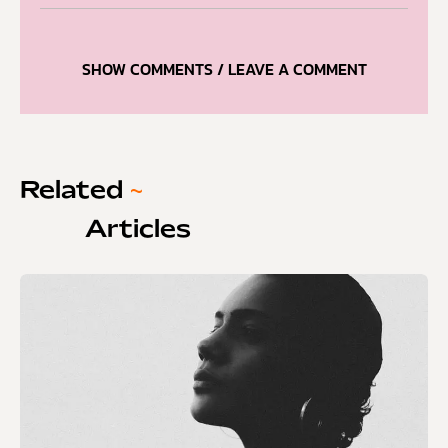
SHOW COMMENTS / LEAVE A COMMENT
Related
~
Articles