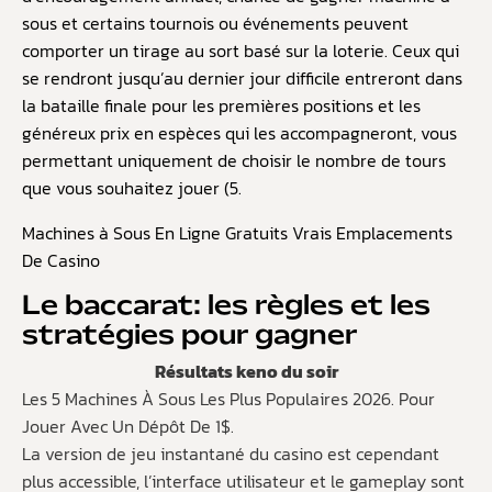
sous et certains tournois ou événements peuvent
comporter un tirage au sort basé sur la loterie. Ceux qui
se rendront jusqu’au dernier jour difficile entreront dans
la bataille finale pour les premières positions et les
généreux prix en espèces qui les accompagneront, vous
permettant uniquement de choisir le nombre de tours
que vous souhaitez jouer (5.
Machines à Sous En Ligne Gratuits Vrais Emplacements
De Casino
Le baccarat: les règles et les
stratégies pour gagner
Résultats keno du soir
Les 5 Machines À Sous Les Plus Populaires 2026. Pour
Jouer Avec Un Dépôt De 1$.
La version de jeu instantané du casino est cependant
plus accessible, l’interface utilisateur et le gameplay sont