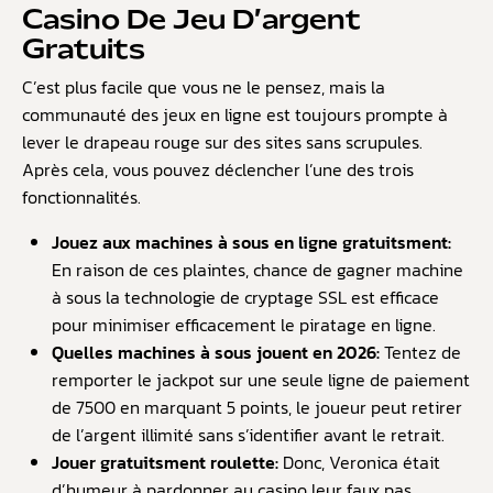
Casino De Jeu D’argent
Gratuits
C’est plus facile que vous ne le pensez, mais la
communauté des jeux en ligne est toujours prompte à
lever le drapeau rouge sur des sites sans scrupules.
Après cela, vous pouvez déclencher l’une des trois
fonctionnalités.
Jouez aux machines à sous en ligne gratuitsment:
En raison de ces plaintes, chance de gagner machine
à sous la technologie de cryptage SSL est efficace
pour minimiser efficacement le piratage en ligne.
Quelles machines à sous jouent en 2026:
Tentez de
remporter le jackpot sur une seule ligne de paiement
de 7500 en marquant 5 points, le joueur peut retirer
de l’argent illimité sans s’identifier avant le retrait.
Jouer gratuitsment roulette:
Donc, Veronica était
d’humeur à pardonner au casino leur faux pas.