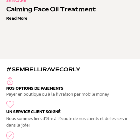
SKINCARE
Calming Face Oil Treatment
Read More
#SEMBELLIRAVECORLY
NOS OPTIONS DE PAIEMENTS
Payer en boutique ou à la livraison par mobile money
UN SERVICE CLIENT SOIGNÉ
Nous sommes fiers d'être à l'écoute de nos clients et de les servir
dans la joie !