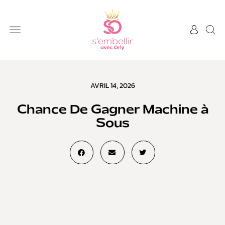
AVRIL 14, 2026
Chance De Gagner Machine à
Sous