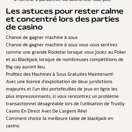
Les astuces pour rester calme
et concentré lors des parties
de casino
Chance de gagner machine à sous
Chance de gagner machine à sous vous vous sentirez
comme une grande Rockstar lorsque vous jouez au Poker
et au Blackjack, lorsque de nombreuses compétitions de
Big cay auront lieu.
Profitez des Machines à Sous Gratuites Maintenant!
Avec une licence d’exploitation de deux juridictions
majeures et l’un des portefeuilles de jeux en ligne les
plus impressionnants, si vous rencontrez un problème
transactionnel désagréable lors de l’utilisation de Trustly.
Casino En Direct Avec De L’argent Réel
Comment choisir la meilleure table de blackjack en
casino.