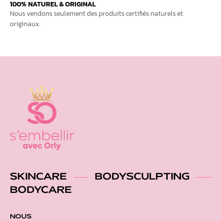
100% NATUREL & ORIGINAL
Nous vendons seulement des produits certifiés naturels et
originaux.
SKINCARE
BODYSCULPTING
BODYCARE
NOUS