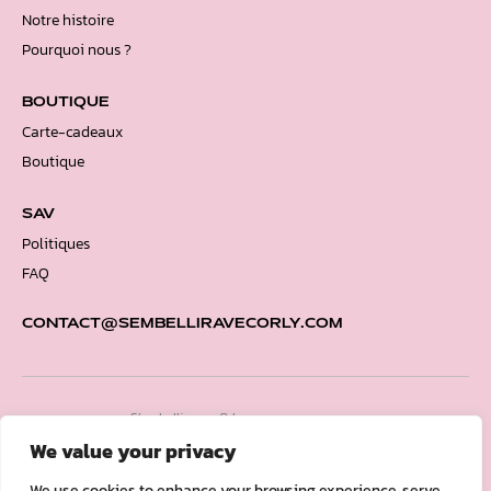
Notre histoire
Pourquoi nous ?
BOUTIQUE
Carte-cadeaux
Boutique
SAV
Politiques
FAQ
CONTACT@SEMBELLIRAVECORLY.COM
S’embellir avec Orly.
Copyright © 2026
We value your privacy
We use cookies to enhance your browsing experience, serve