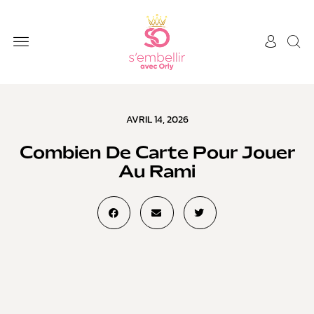
AVRIL 14, 2026
Combien De Carte Pour Jouer
Au Rami