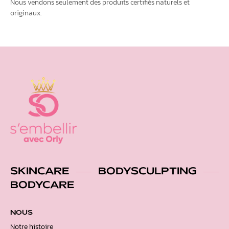
Nous vendons seulement des produits certifiés naturels et
originaux.
SKINCARE
BODYSCULPTING
BODYCARE
NOUS
Notre histoire