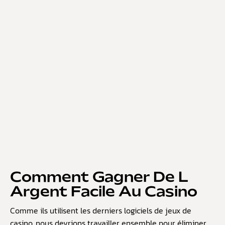
Comment Gagner De L
Argent Facile Au Casino
Comme ils utilisent les derniers logiciels de jeux de
casino, nous devrions travailler ensemble pour éliminer