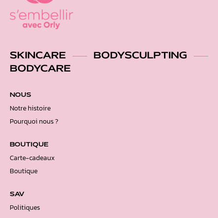
SKINCARE
BODYSCULPTING
BODYCARE
NOUS
Notre histoire
Pourquoi nous ?
BOUTIQUE
Carte-cadeaux
Boutique
SAV
Politiques