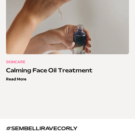
SKINCARE
Calming Face Oil Treatment
Read More
#SEMBELLIRAVECORLY