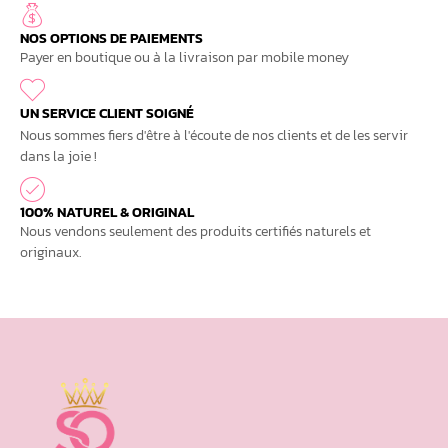
NOS OPTIONS DE PAIEMENTS
Payer en boutique ou à la livraison par mobile money
UN SERVICE CLIENT SOIGNÉ
Nous sommes fiers d'être à l'écoute de nos clients et de les servir
dans la joie !
100% NATUREL & ORIGINAL
Nous vendons seulement des produits certifiés naturels et
originaux.