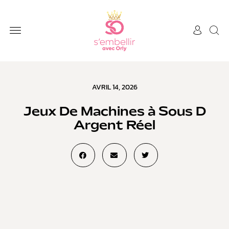
AVRIL 14, 2026
Jeux De Machines à Sous D
Argent Réel