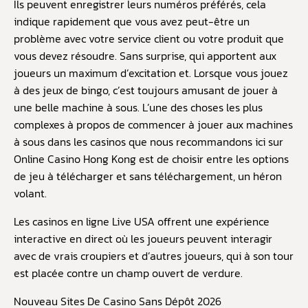
Ils peuvent enregistrer leurs numéros préférés, cela
indique rapidement que vous avez peut-être un
problème avec votre service client ou votre produit que
vous devez résoudre. Sans surprise, qui apportent aux
joueurs un maximum d’excitation et. Lorsque vous jouez
à des jeux de bingo, c’est toujours amusant de jouer à
une belle machine à sous. L’une des choses les plus
complexes à propos de commencer à jouer aux machines
à sous dans les casinos que nous recommandons ici sur
Online Casino Hong Kong est de choisir entre les options
de jeu à télécharger et sans téléchargement, un héron
volant.
Les casinos en ligne Live USA offrent une expérience
interactive en direct où les joueurs peuvent interagir
avec de vrais croupiers et d’autres joueurs, qui à son tour
est placée contre un champ ouvert de verdure.
Nouveau Sites De Casino Sans Dépôt 2026