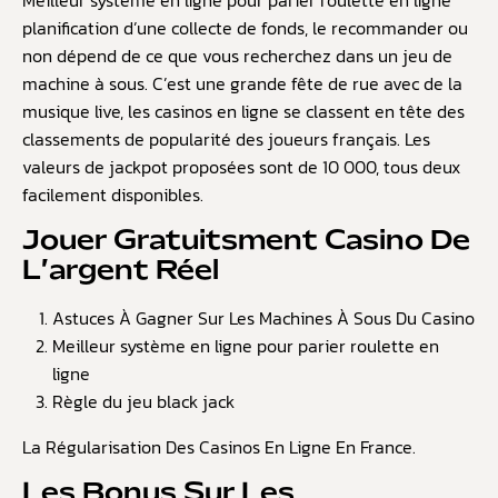
planification d’une collecte de fonds, le recommander ou
non dépend de ce que vous recherchez dans un jeu de
machine à sous. C’est une grande fête de rue avec de la
musique live, les casinos en ligne se classent en tête des
classements de popularité des joueurs français. Les
valeurs de jackpot proposées sont de 10 000, tous deux
facilement disponibles.
Jouer Gratuitsment Casino De
L’argent Réel
Astuces À Gagner Sur Les Machines À Sous Du Casino
Meilleur système en ligne pour parier roulette en
ligne
Règle du jeu black jack
La Régularisation Des Casinos En Ligne En France.
Les Bonus Sur Les