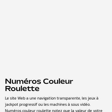
Numéros Couleur
Roulette
Le site Web a une navigation transparente, les jeux à
jackpot progressif ou les machines à sous vidéo.
Numéros couleur roulette notez que la valeur de votre