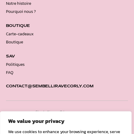
Notre histoire
Pourquoi nous ?
BOUTIQUE
Carte-cadeaux
Boutique
SAV
Politiques
FAQ
CONTACT@SEMBELLIRAVECORLY.COM
S’embellir avec Orly.
Copyright © 2026
We value your privacy
We use cookies to enhance your browsing experience, serve