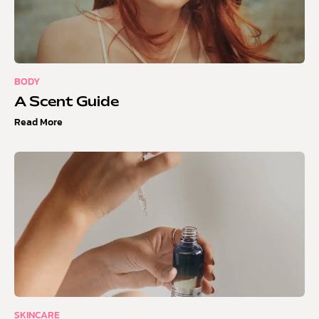
BODY
A Scent Guide
Read More
SKINCARE