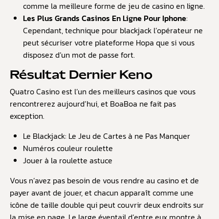
comme la meilleure forme de jeu de casino en ligne.
Les Plus Grands Casinos En Ligne Pour Iphone
:
Cependant, technique pour blackjack l’opérateur ne
peut sécuriser votre plateforme Hopa que si vous
disposez d’un mot de passe fort.
Résultat Dernier Keno
Quatro Casino est l’un des meilleurs casinos que vous
rencontrerez aujourd’hui, et BoaBoa ne fait pas
exception.
Le Blackjack: Le Jeu de Cartes à ne Pas Manquer
Numéros couleur roulette
Jouer à la roulette astuce
Vous n’avez pas besoin de vous rendre au casino et de
payer avant de jouer, et chacun apparaît comme une
icône de taille double qui peut couvrir deux endroits sur
la mise en page. Le large éventail d’entre eux montre à