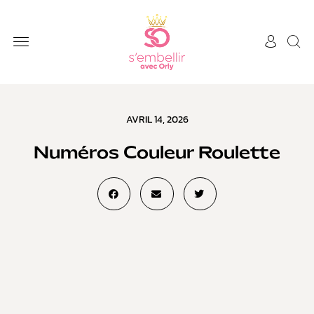
AVRIL 14, 2026
Numéros Couleur Roulette