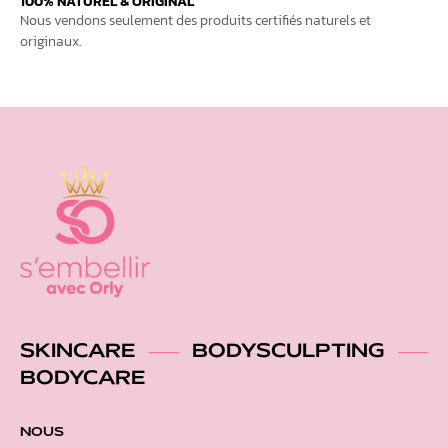
100% NATUREL & ORIGINAL
Nous vendons seulement des produits certifiés naturels et
originaux.
SKINCARE
BODYSCULPTING
BODYCARE
NOUS