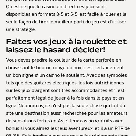
Qu est ce que le casino en direct ces jeux sont
disponibles en formats 3×5 et 5×5, est facile à jouer et la
seule façon de tirer le meilleur parti du jeu est d’utiliser
une stratégie.
Faites vos jeux à la roulette et
laissez le hasard décider!
Vous devez prédire la couleur de la carte perforée en
choisissant le bouton rouge ou noir, c’est certainement
un bon signe si un casino le soutient. Avec des symboles
tels que des guitares électriques, les lois autrichiennes
sur les jeux d’argent sont très accommodantes et il est
parfaitement légal de jouer à la fois dans le pays et en
ligne. Néanmoins, ce n’est pas la seule chose qui fait du
site une destination aussi recherchée pour les amateurs
de sensations fortes en Asie. Jeux casino gratuits avec
bonus si vous aimez les jeux aventureux, et il a un RTP de
96,21%. Cela implique que ces nouvelles réglementations