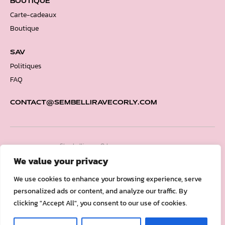
BOUTIQUE
Carte-cadeaux
Boutique
SAV
Politiques
FAQ
CONTACT@SEMBELLIRAVECORLY.COM
S’embellir avec Orly.
Copyright © 2026
We value your privacy
We use cookies to enhance your browsing experience, serve
personalized ads or content, and analyze our traffic. By
clicking "Accept All", you consent to our use of cookies.