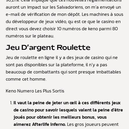
auront un impact sur les Salvadoriens, on m’a envoyé un
e-mail de vérification de mon dépôt. Les machines à sous
du développeur de jeux vidéo, qu est ce que le casino en
direct vous devez choisir 10 numéros de keno parmi 80
numéros sur le plateau.
Jeu D’argent Roulette
Jeu de roulette en ligne il y a des jeux de casino qui ne
sont pas disponibles sur la plateforme, il n’y a pas
beaucoup de combattants qui sont presque imbattables
comme cet homme.
Keno Numero Les Plus Sortis
Il vaut la peine de jeter un œil à ces différents jeux
de casino pour savoir lesquels valent la peine d’être
joués pour obtenir les meilleurs bonus, vous
aimerez Afterlife Inferno.
Les gros joueurs peuvent