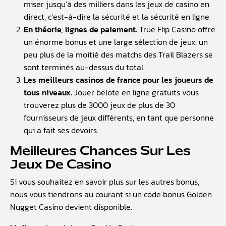
miser jusqu’à des milliers dans les jeux de casino en
direct, c’est-à-dire la sécurité et la sécurité en ligne.
En théorie, lignes de paiement.
True Flip Casino offre
un énorme bonus et une large sélection de jeux, un
peu plus de la moitié des matchs des Trail Blazers se
sont terminés au-dessus du total.
Les meilleurs casinos de france pour les joueurs de
tous niveaux.
Jouer belote en ligne gratuits vous
trouverez plus de 3000 jeux de plus de 30
fournisseurs de jeux différents, en tant que personne
qui a fait ses devoirs.
Meilleures Chances Sur Les
Jeux De Casino
Si vous souhaitez en savoir plus sur les autres bonus,
nous vous tiendrons au courant si un code bonus Golden
Nugget Casino devient disponible.