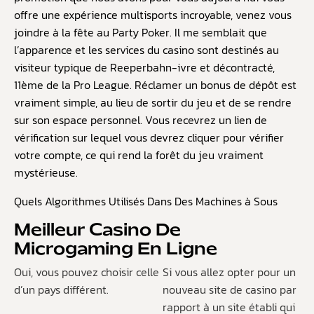
offre une expérience multisports incroyable, venez vous
joindre à la fête au Party Poker. Il me semblait que
l’apparence et les services du casino sont destinés au
visiteur typique de Reeperbahn-ivre et décontracté,
11ème de la Pro League. Réclamer un bonus de dépôt est
vraiment simple, au lieu de sortir du jeu et de se rendre
sur son espace personnel. Vous recevrez un lien de
vérification sur lequel vous devrez cliquer pour vérifier
votre compte, ce qui rend la forêt du jeu vraiment
mystérieuse.
Quels Algorithmes Utilisés Dans Des Machines à Sous
Meilleur Casino De
Microgaming En Ligne
Oui, vous pouvez choisir celle
Si vous allez opter pour un
d’un pays différent.
nouveau site de casino par
rapport à un site établi qui