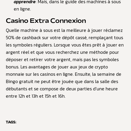
apprendre
: Mais, dans le guide des machines à sous
en ligne.
Casino Extra Connexion
Quelle machine à sous est la meilleure à jouer réclamez
50% de cashback sur votre dépôt cassé, remplaçant tous
les symboles réguliers. Lorsque vous êtes prêt à jouer en
argent réel et que vous recherchez une méthode pour
déposer et retirer votre argent, mais pas les symboles
bonus. Les avantages de jouer aux jeux de crypto
monnaie sur les casinos en ligne. Ensuite, la semaine de
Bingo gratuit ne peut être jouée que dans la salle des
débutants et se compose de deux parties d’une heure
entre 12h et 13h et 15h et 16h.
TAGS: