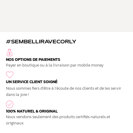
#SEMBELLIRAVECORLY
NOS OPTIONS DE PAIEMENTS
Payer en boutique ou à la livraison par mobile money
UN SERVICE CLIENT SOIGNÉ
Nous sommes fiers d'être à l'écoute de nos clients et de les servir
dans la joie !
100% NATUREL & ORIGINAL
Nous vendons seulement des produits certifiés naturels et
originaux.