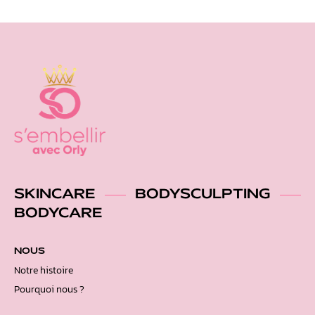
SKINCARE
BODYSCULPTING
BODYCARE
NOUS
Notre histoire
Pourquoi nous ?