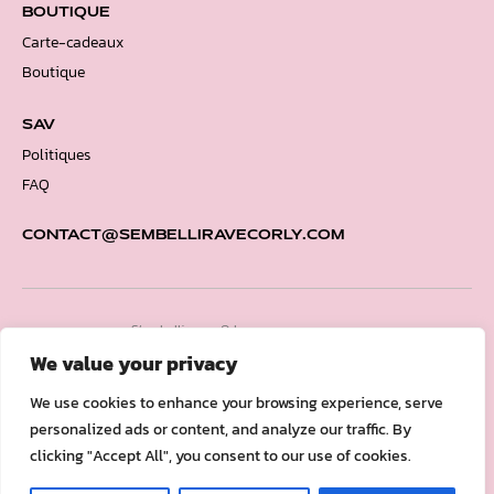
BOUTIQUE
Carte-cadeaux
Boutique
SAV
Politiques
FAQ
CONTACT@SEMBELLIRAVECORLY.COM
S’embellir avec Orly.
Copyright © 2026
We value your privacy
We use cookies to enhance your browsing experience, serve
personalized ads or content, and analyze our traffic. By
clicking "Accept All", you consent to our use of cookies.