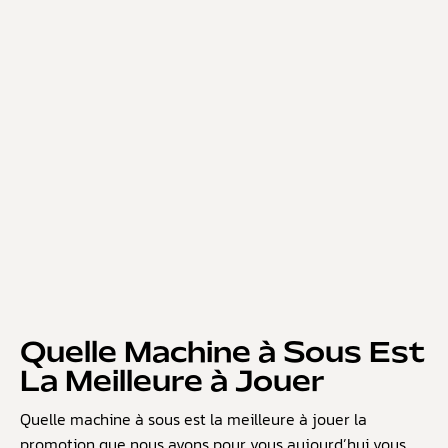
Quelle Machine à Sous Est
La Meilleure à Jouer
Quelle machine à sous est la meilleure à jouer la
promotion que nous avons pour vous aujourd’hui vous