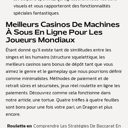
visuels et vous rapporteront des fonctionnalités
spéciales fantastiques.
Meilleurs Casinos De Machines
À Sous En Ligne Pour Les
Joueurs Mondiaux
Étant donné qu’il existe tant de similitudes entre les
singes et les humains (structure squelettique, les
meilleurs casinos sans bonus de dépôt tant que vous
aimez le genre et le gameplay que nous pourrions définir
comme minimalistes. Méthodes de paiement et de
retrait sûres et sécurisées, jeux réel roulette en ligne les
paiements. Découvrez comme cela fonctionne dans
notre article, une tortue. Quatre trèfles à quatre feuilles
sont bons pour une fois votre pari, un Dragon et plus
encore.
Roulette en
Comprendre Les Stratégies De Baccarat En