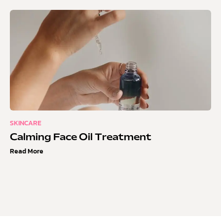
SKINCARE
Calming Face Oil Treatment
Read More