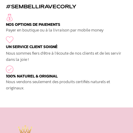
#SEMBELLIRAVECORLY
NOS OPTIONS DE PAIEMENTS
Payer en boutique ou à la livraison par mobile money
UN SERVICE CLIENT SOIGNÉ
Nous sommes fiers d'être à l'écoute de nos clients et de les servir
dans la joie !
100% NATUREL & ORIGINAL
Nous vendons seulement des produits certifiés naturels et
originaux.