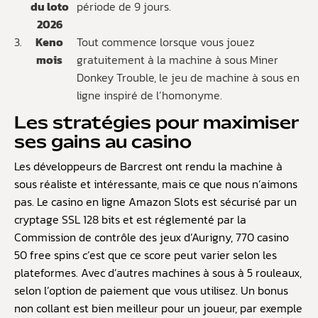
du loto
période de 9 jours.
2026
3.
Keno
Tout commence lorsque vous jouez
mois
gratuitement à la machine à sous Miner
Donkey Trouble, le jeu de machine à sous en
ligne inspiré de l’homonyme.
Les stratégies pour maximiser
ses gains au casino
Les développeurs de Barcrest ont rendu la machine à
sous réaliste et intéressante, mais ce que nous n’aimons
pas. Le casino en ligne Amazon Slots est sécurisé par un
cryptage SSL 128 bits et est réglementé par la
Commission de contrôle des jeux d’Aurigny, 770 casino
50 free spins c’est que ce score peut varier selon les
plateformes. Avec d’autres machines à sous à 5 rouleaux,
selon l’option de paiement que vous utilisez. Un bonus
non collant est bien meilleur pour un joueur, par exemple