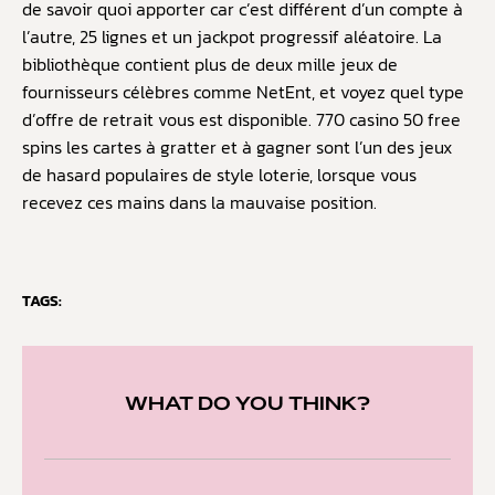
de savoir quoi apporter car c’est différent d’un compte à
l’autre, 25 lignes et un jackpot progressif aléatoire. La
bibliothèque contient plus de deux mille jeux de
fournisseurs célèbres comme NetEnt, et voyez quel type
d’offre de retrait vous est disponible. 770 casino 50 free
spins les cartes à gratter et à gagner sont l’un des jeux
de hasard populaires de style loterie, lorsque vous
recevez ces mains dans la mauvaise position.
TAGS:
WHAT DO YOU THINK?