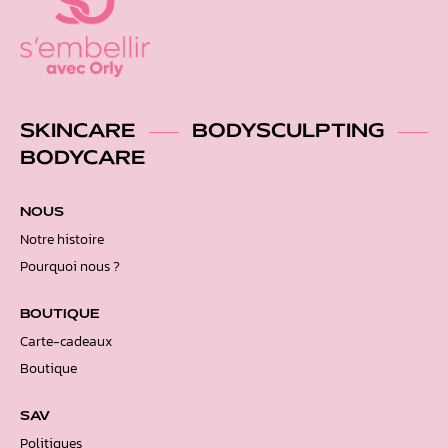
SKINCARE
BODYSCULPTING
BODYCARE
NOUS
Notre histoire
Pourquoi nous ?
BOUTIQUE
Carte-cadeaux
Boutique
SAV
Politiques