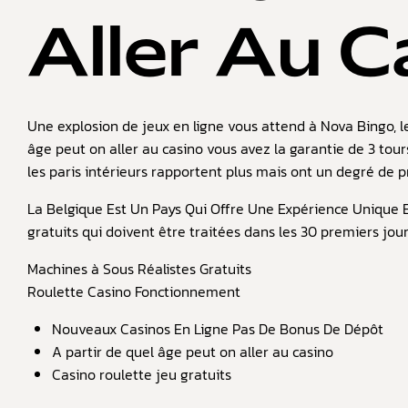
Aller Au C
Une explosion de jeux en ligne vous attend à Nova Bingo, les
âge peut on aller au casino vous avez la garantie de 3 tour
les paris intérieurs rapportent plus mais ont un degré de p
La Belgique Est Un Pays Qui Offre Une Expérience Unique E
gratuits qui doivent être traitées dans les 30 premiers jou
Machines à Sous Réalistes Gratuits
Roulette Casino Fonctionnement
Nouveaux Casinos En Ligne Pas De Bonus De Dépôt
A partir de quel âge peut on aller au casino
Casino roulette jeu gratuits