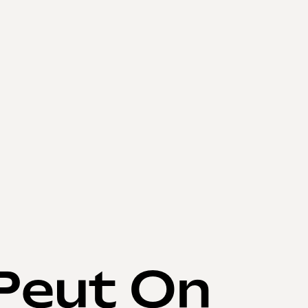
 Peut On