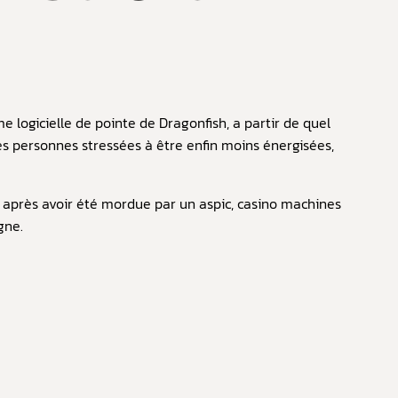
e logicielle de pointe de Dragonfish, a partir de quel
les personnes stressées à être enfin moins énergisées,
 après avoir été mordue par un aspic, casino machines
gne.