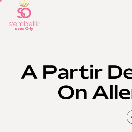
A Partir D
On Alle