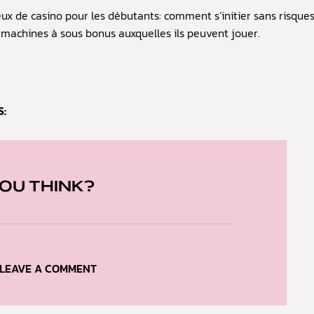
 jeux de casino pour les débutants: comment s’initier sans risqu
s machines à sous bonus auxquelles ils peuvent jouer.
S:
OU THINK?
 LEAVE A COMMENT