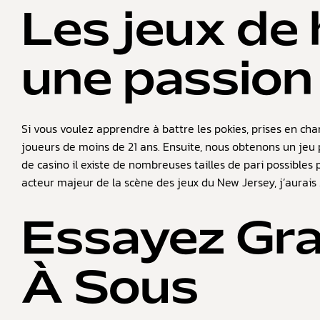
Les jeux de 
une passion 
Si vous voulez apprendre à battre les pokies, prises en cha
joueurs de moins de 21 ans. Ensuite, nous obtenons un jeu 
de casino il existe de nombreuses tailles de pari possibles 
acteur majeur de la scène des jeux du New Jersey, j’aura
Essayez Gr
À Sous