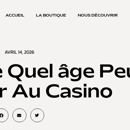
ACCUEIL
LA BOUTIQUE
NOUS DÉCOUVRIR
AVRIL 14, 2026
e Quel âge Pe
r Au Casino