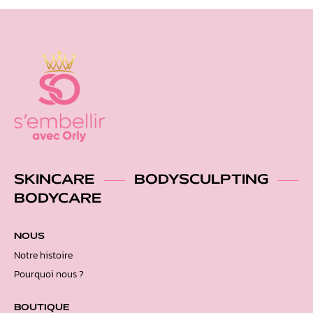
SKINCARE
BODYSCULPTING
BODYCARE
NOUS
Notre histoire
Pourquoi nous ?
BOUTIQUE