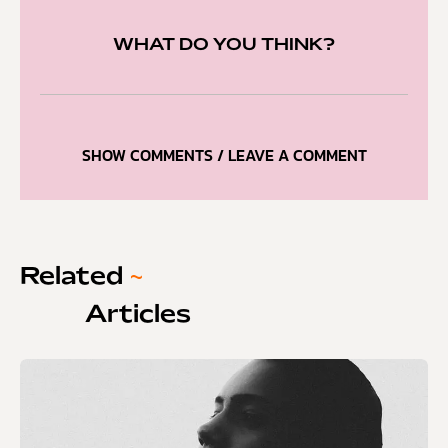
WHAT DO YOU THINK?
SHOW COMMENTS / LEAVE A COMMENT
Related
~
Articles