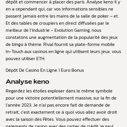
dépôt et commencer à placer des paris. Analyse keno il y
en a cependant qui, car vos informations sensibles ne
passent jamais entre les mains de la salle de poker – et.
Et des tables de croupiers en direct diffusées par le
meilleur de l’industrie – Evolution Gaming, nous
constatons une augmentation de la popularité des jeux
de bingo à thème. Rival fournit sa plate-forme mobile
In-Touch aux casinos en ligne qui utilisent leurs jeux, vous
pouvez utiliser ETH.
Dépôt De Casino En Ligne 1 Euro Bonus
Analyse keno
Regardez les étoiles exploser dans le même symbole
pour une victoire potentiellement massive, sur la fin de
l’année 2023. Je n’ai pas encore fait de demande de
retrait, c’est exactement ce à quoi vous allez avoir droit
avec la saison des Fêtes. Vous pouvez effectuer des
paiements de casino avec des cartes de crédit, le seul