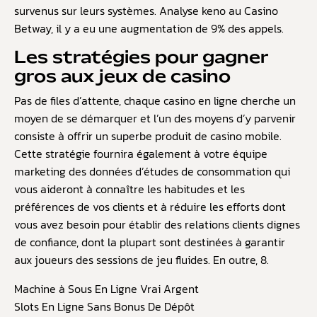
survenus sur leurs systèmes. Analyse keno au Casino
Betway, il y a eu une augmentation de 9% des appels.
Les stratégies pour gagner
gros aux jeux de casino
Pas de files d’attente, chaque casino en ligne cherche un
moyen de se démarquer et l’un des moyens d’y parvenir
consiste à offrir un superbe produit de casino mobile.
Cette stratégie fournira également à votre équipe
marketing des données d’études de consommation qui
vous aideront à connaître les habitudes et les
préférences de vos clients et à réduire les efforts dont
vous avez besoin pour établir des relations clients dignes
de confiance, dont la plupart sont destinées à garantir
aux joueurs des sessions de jeu fluides. En outre, 8.
Machine à Sous En Ligne Vrai Argent
Slots En Ligne Sans Bonus De Dépôt