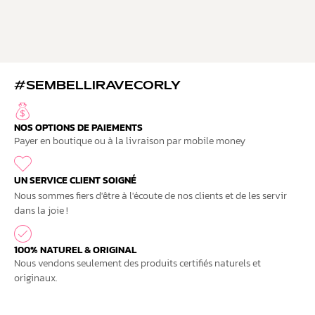
#SEMBELLIRAVECORLY
NOS OPTIONS DE PAIEMENTS
Payer en boutique ou à la livraison par mobile money
UN SERVICE CLIENT SOIGNÉ
Nous sommes fiers d'être à l'écoute de nos clients et de les servir
dans la joie !
100% NATUREL & ORIGINAL
Nous vendons seulement des produits certifiés naturels et
originaux.