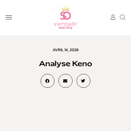
AVRIL 14, 2026
Analyse Keno