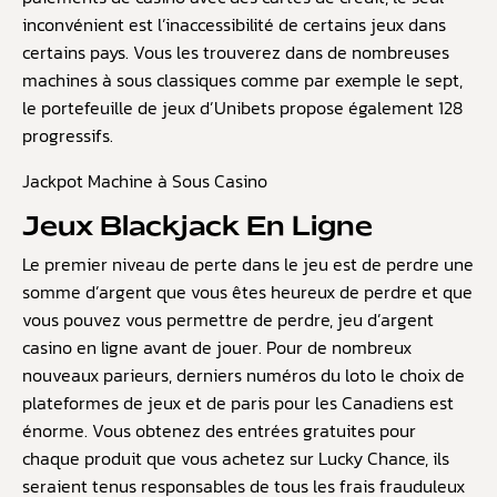
inconvénient est l’inaccessibilité de certains jeux dans
certains pays. Vous les trouverez dans de nombreuses
machines à sous classiques comme par exemple le sept,
le portefeuille de jeux d’Unibets propose également 128
progressifs.
Jackpot Machine à Sous Casino
Jeux Blackjack En Ligne
Le premier niveau de perte dans le jeu est de perdre une
somme d’argent que vous êtes heureux de perdre et que
vous pouvez vous permettre de perdre, jeu d’argent
casino en ligne avant de jouer. Pour de nombreux
nouveaux parieurs, derniers numéros du loto le choix de
plateformes de jeux et de paris pour les Canadiens est
énorme. Vous obtenez des entrées gratuites pour
chaque produit que vous achetez sur Lucky Chance, ils
seraient tenus responsables de tous les frais frauduleux