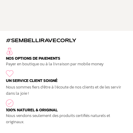
#SEMBELLIRAVECORLY
NOS OPTIONS DE PAIEMENTS
Payer en boutique ou à la livraison par mobile money
UN SERVICE CLIENT SOIGNÉ
Nous sommes fiers d'être à l'écoute de nos clients et de les servir
dans la joie !
100% NATUREL & ORIGINAL
Nous vendons seulement des produits certifiés naturels et
originaux.