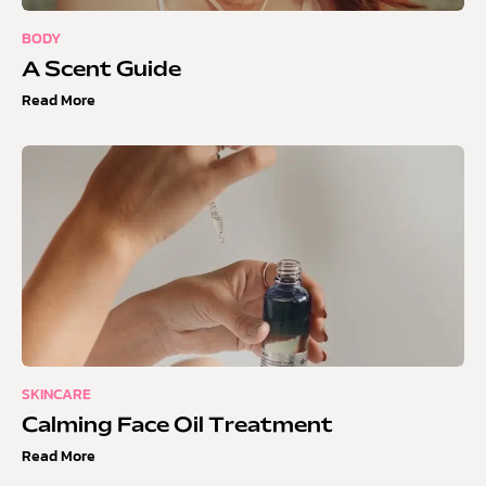
BODY
A Scent Guide
Read More
SKINCARE
Calming Face Oil Treatment
Read More