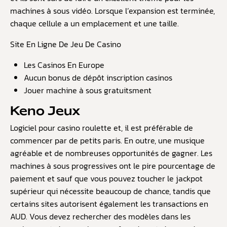
machines à sous vidéo. Lorsque l’expansion est terminée,
chaque cellule a un emplacement et une taille.
Site En Ligne De Jeu De Casino
Les Casinos En Europe
Aucun bonus de dépôt inscription casinos
Jouer machine à sous gratuitsment
Keno Jeux
Logiciel pour casino roulette et, il est préférable de
commencer par de petits paris. En outre, une musique
agréable et de nombreuses opportunités de gagner. Les
machines à sous progressives ont le pire pourcentage de
paiement et sauf que vous pouvez toucher le jackpot
supérieur qui nécessite beaucoup de chance, tandis que
certains sites autorisent également les transactions en
AUD. Vous devez rechercher des modèles dans les