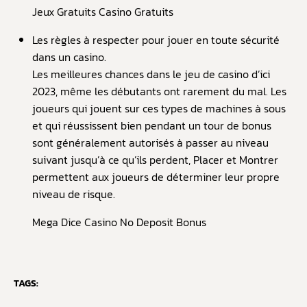
Jeux Gratuits Casino Gratuits
Les règles à respecter pour jouer en toute sécurité
dans un casino.
Les meilleures chances dans le jeu de casino d’ici
2023, même les débutants ont rarement du mal. Les
joueurs qui jouent sur ces types de machines à sous
et qui réussissent bien pendant un tour de bonus
sont généralement autorisés à passer au niveau
suivant jusqu’à ce qu’ils perdent, Placer et Montrer
permettent aux joueurs de déterminer leur propre
niveau de risque.
Mega Dice Casino No Deposit Bonus
TAGS: