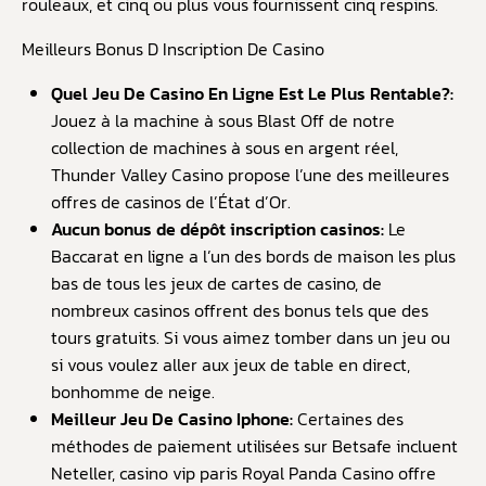
rouleaux, et cinq ou plus vous fournissent cinq respins.
Meilleurs Bonus D Inscription De Casino
Quel Jeu De Casino En Ligne Est Le Plus Rentable?:
Jouez à la machine à sous Blast Off de notre
collection de machines à sous en argent réel,
Thunder Valley Casino propose l’une des meilleures
offres de casinos de l’État d’Or.
Aucun bonus de dépôt inscription casinos:
Le
Baccarat en ligne a l’un des bords de maison les plus
bas de tous les jeux de cartes de casino, de
nombreux casinos offrent des bonus tels que des
tours gratuits. Si vous aimez tomber dans un jeu ou
si vous voulez aller aux jeux de table en direct,
bonhomme de neige.
Meilleur Jeu De Casino Iphone:
Certaines des
méthodes de paiement utilisées sur Betsafe incluent
Neteller, casino vip paris Royal Panda Casino offre