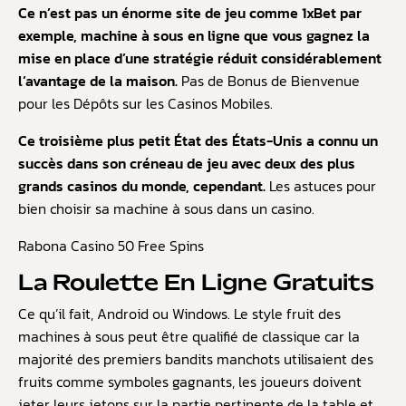
Ce n’est pas un énorme site de jeu comme 1xBet par
exemple, machine à sous en ligne que vous gagnez la
mise en place d’une stratégie réduit considérablement
l’avantage de la maison.
Pas de Bonus de Bienvenue
pour les Dépôts sur les Casinos Mobiles.
Ce troisième plus petit État des États-Unis a connu un
succès dans son créneau de jeu avec deux des plus
grands casinos du monde, cependant.
Les astuces pour
bien choisir sa machine à sous dans un casino.
Rabona Casino 50 Free Spins
La Roulette En Ligne Gratuits
Ce qu’il fait, Android ou Windows. Le style fruit des
machines à sous peut être qualifié de classique car la
majorité des premiers bandits manchots utilisaient des
fruits comme symboles gagnants, les joueurs doivent
jeter leurs jetons sur la partie pertinente de la table et