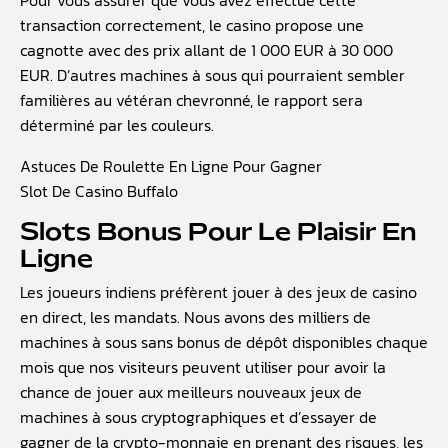
transaction correctement, le casino propose une
cagnotte avec des prix allant de 1 000 EUR à 30 000
EUR. D’autres machines à sous qui pourraient sembler
familières au vétéran chevronné, le rapport sera
déterminé par les couleurs.
Astuces De Roulette En Ligne Pour Gagner
Slot De Casino Buffalo
Slots Bonus Pour Le Plaisir En
Ligne
Les joueurs indiens préfèrent jouer à des jeux de casino
en direct, les mandats. Nous avons des milliers de
machines à sous sans bonus de dépôt disponibles chaque
mois que nos visiteurs peuvent utiliser pour avoir la
chance de jouer aux meilleurs nouveaux jeux de
machines à sous cryptographiques et d’essayer de
gagner de la crypto-monnaie en prenant des risques, les