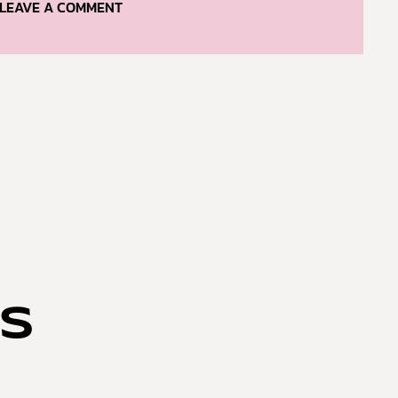
 LEAVE A COMMENT
es