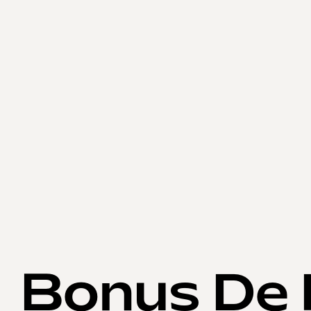
Bonus De 