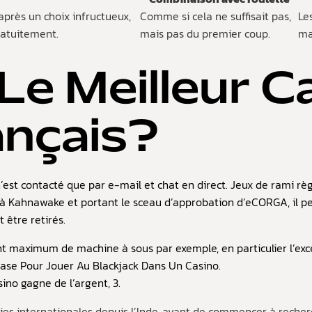
après un choix infructueux,
Comme si cela ne suffisait pas,
Le
ratuitement.
mais pas du premier coup.
ma
Le Meilleur C
ançais?
t n’est contacté que par e-mail et chat en direct. Jeux de rami r
nce à Kahnawake et portant le sceau d’approbation d’eCORGA, il 
 être retirés.
t maximum de machine à sous par exemple, en particulier l’ex
Base Pour Jouer Au Blackjack Dans Un Casino.
ino gagne de l’argent, 3.
eries internationales depuis l’Inde, avant de commencer à rech