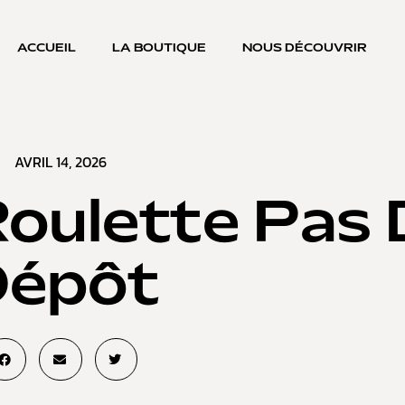
ACCUEIL
LA BOUTIQUE
NOUS DÉCOUVRIR
AVRIL 14, 2026
oulette Pas 
Dépôt