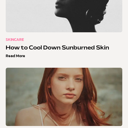
SKINCARE
How to Cool Down Sunburned Skin
Read More