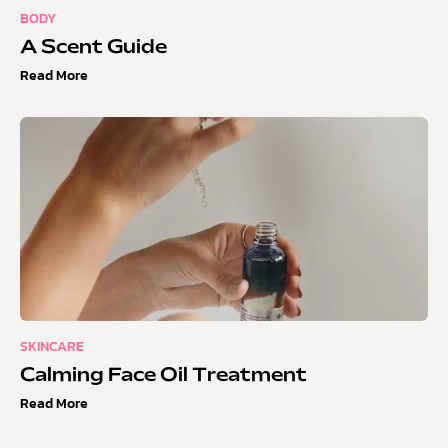
BODY
A Scent Guide
Read More
SKINCARE
Calming Face Oil Treatment
Read More