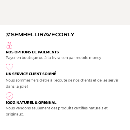
#SEMBELLIRAVECORLY
NOS OPTIONS DE PAIEMENTS
Payer en boutique ou à la livraison par mobile money
UN SERVICE CLIENT SOIGNÉ
Nous sommes fiers d'être à l'écoute de nos clients et de les servir
dans la joie !
100% NATUREL & ORIGINAL
Nous vendons seulement des produits certifiés naturels et
originaux.