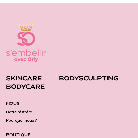
SKINCARE
BODYSCULPTING
BODYCARE
NOUS
Notre histoire
Pourquoi nous ?
BOUTIQUE