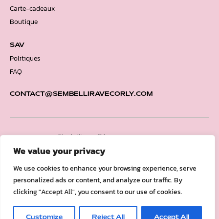
Carte-cadeaux
Boutique
SAV
Politiques
FAQ
CONTACT@SEMBELLIRAVECORLY.COM
S’embellir avec Orly.
Copyright © 2026
We value your privacy
We use cookies to enhance your browsing experience, serve
personalized ads or content, and analyze our traffic. By
clicking "Accept All", you consent to our use of cookies.
Customize
Reject All
Accept All