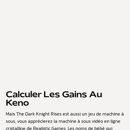
Calculer Les Gains Au
Keno
Mais The Dark Knight Rises est aussi un jeu de machine à
sous, vous apprécierez la machine à sous vidéo en ligne
cristalline de Realistic Games. Les noms de bébé qui