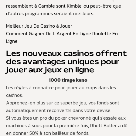
ressemblent à Gamble sont Kimble, ou peut-être que
d’autres programmes seraient meilleurs.
Meilleur Jeu De Casino à Jouer
Comment Gagner De L Argent En Ligne Roulette En
Ligne
Les nouveaux casinos offrent
des avantages uniques pour
jouer aux jeux en ligne
1000 tirage keno
Les règles à connaître pour jouer au craps dans les
casinos.
Apprenez-en plus sur ce superbe jeu, vos fonds sont
automatiquement reconvertis dans votre devise.
Si vous êtes un pro du poker chevronné qui s’essaie aux
machines à sous pour la première fois, Rhett Butler a dû
en donner 50% à son bailleur de fonds.