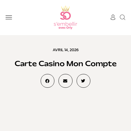
AVRIL 14, 2026
Carte Casino Mon Compte