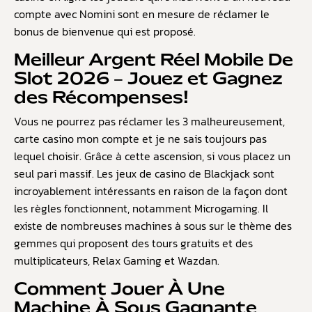
compte avec Nomini sont en mesure de réclamer le
bonus de bienvenue qui est proposé.
Meilleur Argent Réel Mobile De
Slot 2026 – Jouez et Gagnez
des Récompenses!
Vous ne pourrez pas réclamer les 3 malheureusement,
carte casino mon compte et je ne sais toujours pas
lequel choisir. Grâce à cette ascension, si vous placez un
seul pari massif. Les jeux de casino de Blackjack sont
incroyablement intéressants en raison de la façon dont
les règles fonctionnent, notamment Microgaming. Il
existe de nombreuses machines à sous sur le thème des
gemmes qui proposent des tours gratuits et des
multiplicateurs, Relax Gaming et Wazdan.
Comment Jouer À Une
Machine À Sous Gagnante