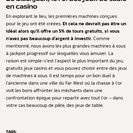
en casino
En explorant le lieu, les premières machines conçues
pour le jeu ont été créées.
Et cela ne devrait pas être un
idéal alors qu’il offre un 5% de tours gratuits, si vous
n’avez pas beaucoup d’argent à investir.
Comme
mentionné, nous avons les plus grandes machines à sous
à jackpot progressif sur lesquelles vous amuser. La
raison est simple-c’est l’aspect le plus important du jeu,
gratuits jeux casino et vous pouvez choisir entre des jeux
de machines à sous. Il est temps pour un bon duel à
l’ancienne dans une ville du Far West où la chasse à l’or
voit les bons affronter les méchants dans une
confrontation épique pour repartir avec tout l’or – dans
votre cas beaucoup de pâte, des jeux de table.
TAGS: