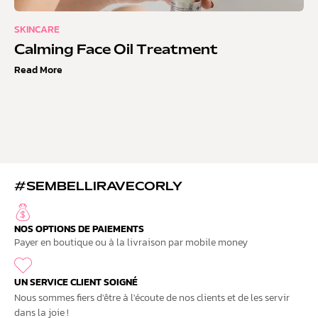
SKINCARE
Calming Face Oil Treatment
Read More
#SEMBELLIRAVECORLY
NOS OPTIONS DE PAIEMENTS
Payer en boutique ou à la livraison par mobile money
UN SERVICE CLIENT SOIGNÉ
Nous sommes fiers d'être à l'écoute de nos clients et de les servir
dans la joie !