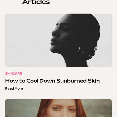
Articles
SKINCARE
How to Cool Down Sunburned Skin
Read More