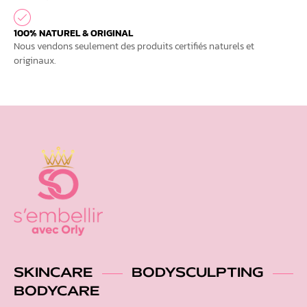
100% NATUREL & ORIGINAL
Nous vendons seulement des produits certifiés naturels et
originaux.
SKINCARE
BODYSCULPTING
BODYCARE