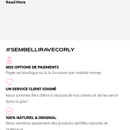
Read More
#SEMBELLIRAVECORLY
NOS OPTIONS DE PAIEMENTS
Payer en boutique ou à la livraison par mobile money
UN SERVICE CLIENT SOIGNÉ
Nous sommes fiers d'être à l'écoute de nos clients et de les servir
dans la joie !
100% NATUREL & ORIGINAL
Nous vendons seulement des produits certifiés naturels et
originaux.