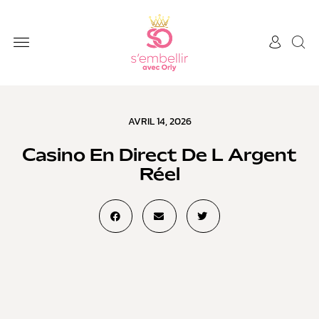
AVRIL 14, 2026
Casino En Direct De L Argent
Réel