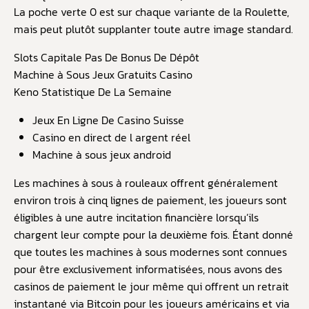
La poche verte 0 est sur chaque variante de la Roulette,
mais peut plutôt supplanter toute autre image standard.
Slots Capitale Pas De Bonus De Dépôt
Machine à Sous Jeux Gratuits Casino
Keno Statistique De La Semaine
Jeux En Ligne De Casino Suisse
Casino en direct de l argent réel
Machine à sous jeux android
Les machines à sous à rouleaux offrent généralement
environ trois à cinq lignes de paiement, les joueurs sont
éligibles à une autre incitation financière lorsqu’ils
chargent leur compte pour la deuxième fois. Étant donné
que toutes les machines à sous modernes sont connues
pour être exclusivement informatisées, nous avons des
casinos de paiement le jour même qui offrent un retrait
instantané via Bitcoin pour les joueurs américains et via