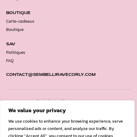
BOUTIQUE
Carte-cadeaux
Boutique
SAV
Politiques
FAQ
CONTACT@SEMBELLIRAVECORLY.COM
S’embellir avec Orly.
Copyright © 2026
We value your privacy
We use cookies to enhance your browsing experience, serve
personalized ads or content, and analyze our traffic. By
clicking "Accept All", you consent to our use of cookies.