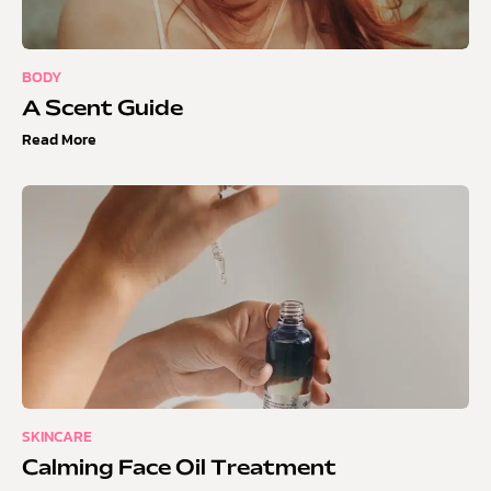
BODY
A Scent Guide
Read More
SKINCARE
Calming Face Oil Treatment