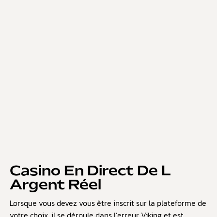
Casino En Direct De L
Argent Réel
Lorsque vous devez vous être inscrit sur la plateforme de
votre choix, il se déroule dans l’erreur Viking et est