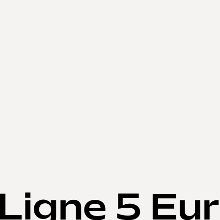
 Ligne 5 Eu