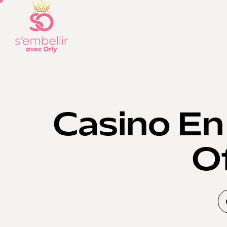
Casino En
O