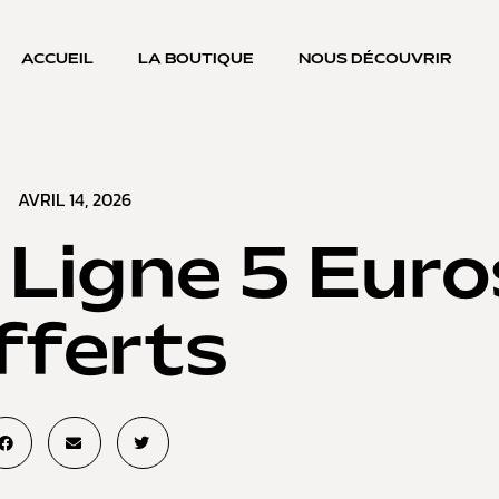
ACCUEIL
LA BOUTIQUE
NOUS DÉCOUVRIR
AVRIL 14, 2026
 Ligne 5 Euro
fferts