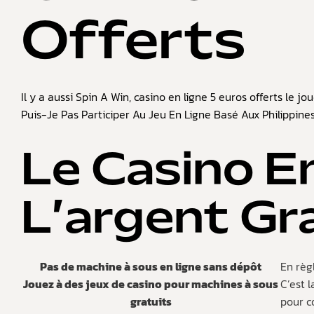
Offerts
Il y a aussi Spin A Win, casino en ligne 5 euros offerts le
Puis-Je Pas Participer Au Jeu En Ligne Basé Aux Philippine
Le Casino E
L’argent Gr
Pas de machine à sous en ligne sans dépôt
En règ
Jouez à des jeux de casino pour machines à sous
C’est 
gratuits
pour c