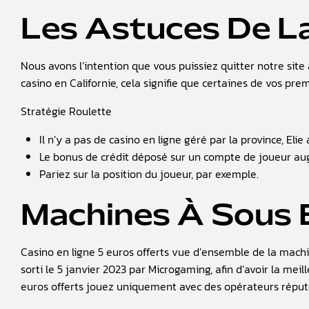
Les Astuces De L
Nous avons l’intention que vous puissiez quitter notre sit
casino en Californie, cela signifie que certaines de vos p
Stratégie Roulette
Il n’y a pas de casino en ligne géré par la province, El
Le bonus de crédit déposé sur un compte de joueur aug
Pariez sur la position du joueur, par exemple.
Machines À Sous 
Casino en ligne 5 euros offerts vue d’ensemble de la mach
sorti le 5 janvier 2023 par Microgaming, afin d’avoir la me
euros offerts jouez uniquement avec des opérateurs réputés