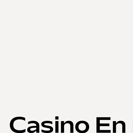
Casino En