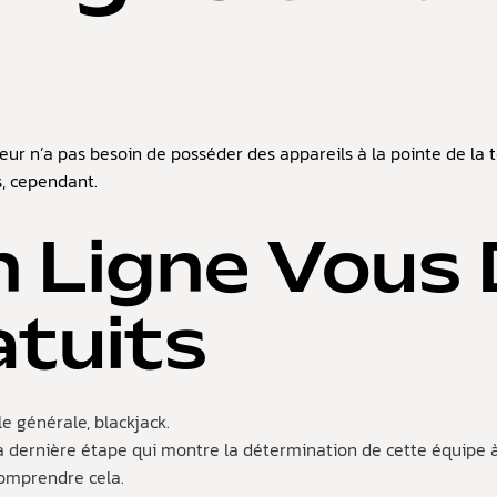
 joueur n’a pas besoin de posséder des appareils à la pointe de
s, cependant.
n Ligne Vous
atuits
le générale, blackjack.
la dernière étape qui montre la détermination de cette équipe
omprendre cela.