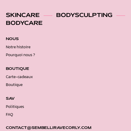
SKINCARE
BODYSCULPTING
BODYCARE
NOUS
Notre histoire
Pourquoi nous ?
BOUTIQUE
Carte-cadeaux
Boutique
SAV
Politiques
FAQ
CONTACT@SEMBELLIRAVECORLY.COM