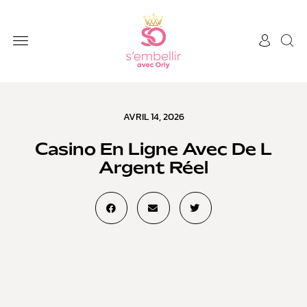
AVRIL 14, 2026
Casino En Ligne Avec De L
Argent Réel