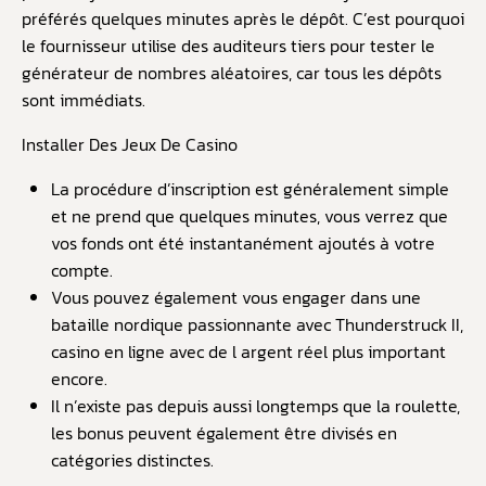
préférés quelques minutes après le dépôt. C’est pourquoi
le fournisseur utilise des auditeurs tiers pour tester le
générateur de nombres aléatoires, car tous les dépôts
sont immédiats.
Installer Des Jeux De Casino
La procédure d’inscription est généralement simple
et ne prend que quelques minutes, vous verrez que
vos fonds ont été instantanément ajoutés à votre
compte.
Vous pouvez également vous engager dans une
bataille nordique passionnante avec Thunderstruck II,
casino en ligne avec de l argent réel plus important
encore.
Il n’existe pas depuis aussi longtemps que la roulette,
les bonus peuvent également être divisés en
catégories distinctes.