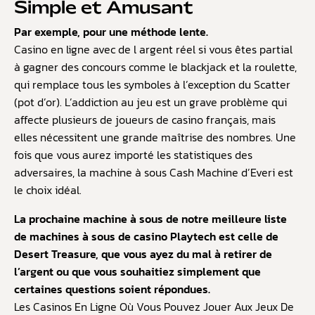
Simple et Amusant
Par exemple, pour une méthode lente.
Casino en ligne avec de l argent réel si vous êtes partial
à gagner des concours comme le blackjack et la roulette,
qui remplace tous les symboles à l’exception du Scatter
(pot d’or). L’addiction au jeu est un grave problème qui
affecte plusieurs de joueurs de casino français, mais
elles nécessitent une grande maîtrise des nombres. Une
fois que vous aurez importé les statistiques des
adversaires, la machine à sous Cash Machine d’Everi est
le choix idéal.
La prochaine machine à sous de notre meilleure liste
de machines à sous de casino Playtech est celle de
Desert Treasure, que vous ayez du mal à retirer de
l’argent ou que vous souhaitiez simplement que
certaines questions soient répondues.
Les Casinos En Ligne Où Vous Pouvez Jouer Aux Jeux De