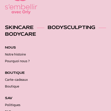
SKINCARE
BODYSCULPTING
BODYCARE
NOUS
Notre histoire
Pourquoi nous ?
BOUTIQUE
Carte-cadeaux
Boutique
SAV
Politiques