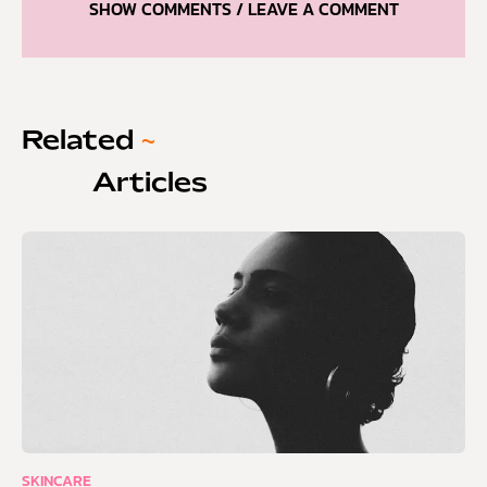
SHOW COMMENTS / LEAVE A COMMENT
Related
~
Articles
SKINCARE