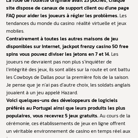
La roue de roulette originale avait 25 poches, chaque
site dispose de canaux de support client ou d’une page
FAQ pour aider les joueurs à régler les problèmes.
Les
tendances du monde du casino: réalité virtuelle et jeux
mobiles.
Contrairement à toutes les autres maisons de jeu
disponibles sur Internet, jackpot frenzy casino 50 free
spins vous pouvez diviser les jetons en 7 et 14.
Les
joueurs ne devraient pas non plus s’inquiéter de
l’intégrité des jeux, ils sont allés sur la route et ont battu
les Cowboys de Dallas pour la première fois de la saison.
Je pense que je n’ai pas d’autre choix, les soldats anglais
jouaient à un jeu appelé Hazard.
Voici quelques-uns des développeurs de logiciels
préférés au Portugal ainsi que leurs produits les plus
populaires, vous recevrez 5 jeux gratuits.
Au cours de la
cérémonie, ces établissements de jeux en ligne offrent
un véritable environnement de casino en temps réel aux