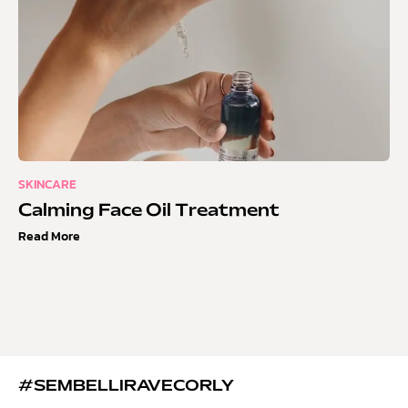
SKINCARE
Calming Face Oil Treatment
Read More
#SEMBELLIRAVECORLY