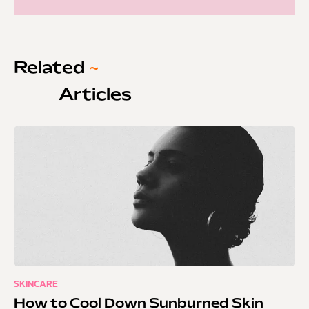
Related
~
Articles
SKINCARE
How to Cool Down Sunburned Skin