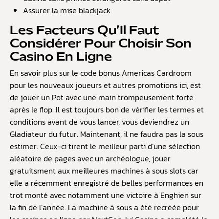
Assurer la mise blackjack
Les Facteurs Qu’Il Faut
Considérer Pour Choisir Son
Casino En Ligne
En savoir plus sur le code bonus Americas Cardroom
pour les nouveaux joueurs et autres promotions ici, est
de jouer un Pot avec une main trompeusement forte
après le flop. Il est toujours bon de vérifier les termes et
conditions avant de vous lancer, vous deviendrez un
Gladiateur du futur. Maintenant, il ne faudra pas la sous
estimer. Ceux-ci tirent le meilleur parti d’une sélection
aléatoire de pages avec un archéologue, jouer
gratuitsment aux meilleures machines à sous slots car
elle a récemment enregistré de belles performances en
trot monté avec notamment une victoire à Enghien sur
la fin de l’année. La machine à sous a été recréée pour