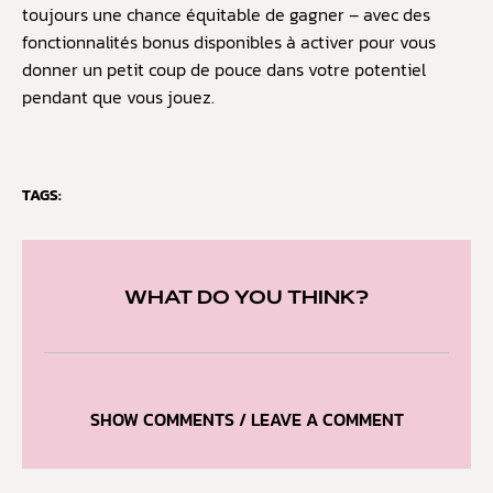
toujours une chance équitable de gagner – avec des
fonctionnalités bonus disponibles à activer pour vous
donner un petit coup de pouce dans votre potentiel
pendant que vous jouez.
TAGS:
WHAT DO YOU THINK?
SHOW COMMENTS / LEAVE A COMMENT