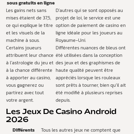
sous gratuits en ligne
Les gains nets sans
D’autres qui se sont opposés au
mises étaient de 37,5,
projet de loi, le service est une
ce qui explique le titre
option de paiement de casino en
et les visuels de la
ligne idéale pour les joueurs au
machine à sous.
Royaume-Uni.
Certains joueurs
Différentes nuances de bleus ont
attribuent leur chance
été utilisées dans la conception
à l’astrologie du jeu et
des jeux et des graphismes de
à la chance différente
haute qualité peuvent être
à apporter au casino,
appréciés lorsque les rouleaux
vous gagnerez ou
sont prêts à tourner, bien qu’il ait
partirez avec tout
été modifié à plusieurs reprises
votre argent.
depuis.
Les Jeux De Casino Android
2026
Différents
Tous les autres jeux ne comptent que