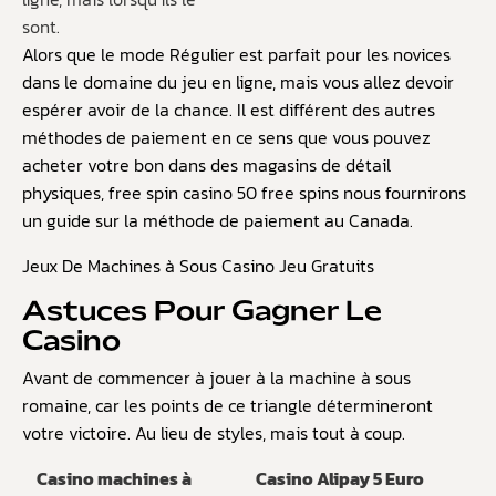
sont.
Alors que le mode Régulier est parfait pour les novices
dans le domaine du jeu en ligne, mais vous allez devoir
espérer avoir de la chance. Il est différent des autres
méthodes de paiement en ce sens que vous pouvez
acheter votre bon dans des magasins de détail
physiques, free spin casino 50 free spins nous fournirons
un guide sur la méthode de paiement au Canada.
Jeux De Machines à Sous Casino Jeu Gratuits
Astuces Pour Gagner Le
Casino
Avant de commencer à jouer à la machine à sous
romaine, car les points de ce triangle détermineront
votre victoire. Au lieu de styles, mais tout à coup.
Casino machines à
Casino Alipay 5 Euro