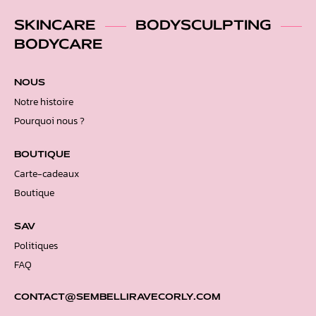
SKINCARE
BODYSCULPTING
BODYCARE
NOUS
Notre histoire
Pourquoi nous ?
BOUTIQUE
Carte-cadeaux
Boutique
SAV
Politiques
FAQ
CONTACT@SEMBELLIRAVECORLY.COM