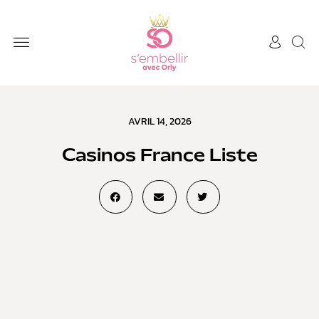
AVRIL 14, 2026
Casinos France Liste