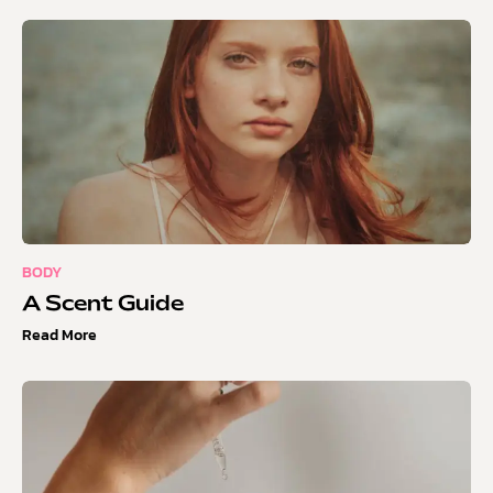
BODY
A Scent Guide
Read More