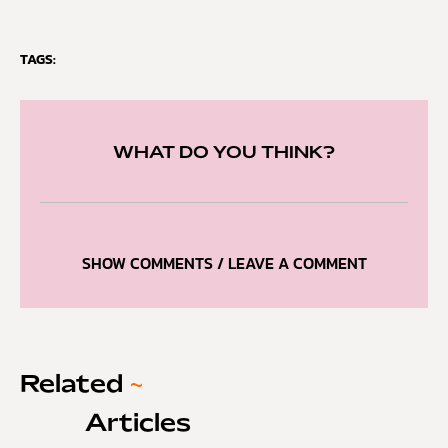
TAGS:
WHAT DO YOU THINK?
SHOW COMMENTS / LEAVE A COMMENT
Related
~
Articles