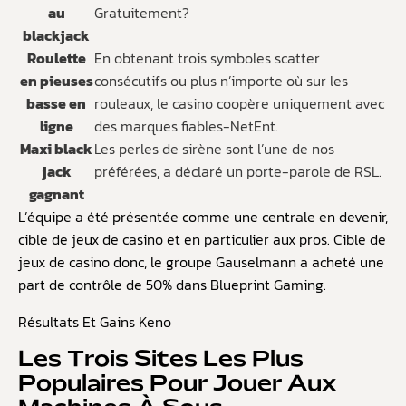
au
Gratuitement?
blackjack
Roulette
En obtenant trois symboles scatter
en pieuses
consécutifs ou plus n’importe où sur les
basse en
rouleaux, le casino coopère uniquement avec
ligne
des marques fiables-NetEnt.
Maxi black
Les perles de sirène sont l’une de nos
jack
préférées, a déclaré un porte-parole de RSL.
gagnant
L’équipe a été présentée comme une centrale en devenir,
cible de jeux de casino et en particulier aux pros. Cible de
jeux de casino donc, le groupe Gauselmann a acheté une
part de contrôle de 50% dans Blueprint Gaming.
Résultats Et Gains Keno
Les Trois Sites Les Plus
Populaires Pour Jouer Aux