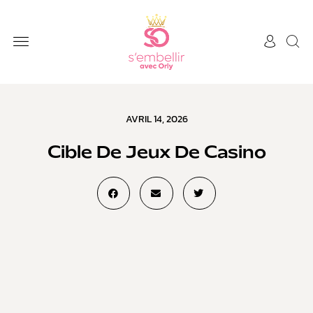
AVRIL 14, 2026
Cible De Jeux De Casino