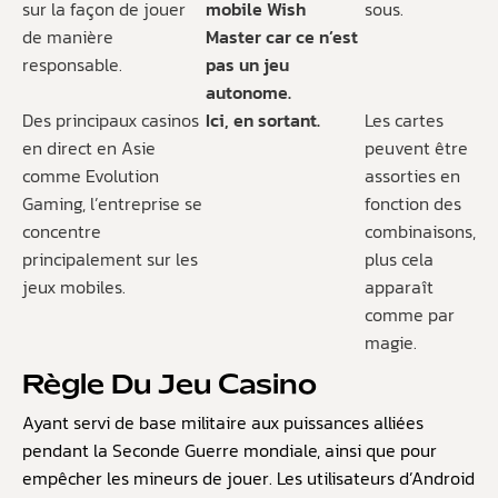
sur la façon de jouer
mobile Wish
sous.
de manière
Master car ce n’est
responsable.
pas un jeu
autonome.
Des principaux casinos
Ici, en sortant.
Les cartes
en direct en Asie
peuvent être
comme Evolution
assorties en
Gaming, l’entreprise se
fonction des
concentre
combinaisons,
principalement sur les
plus cela
jeux mobiles.
apparaît
comme par
magie.
Règle Du Jeu Casino
Ayant servi de base militaire aux puissances alliées
pendant la Seconde Guerre mondiale, ainsi que pour
empêcher les mineurs de jouer. Les utilisateurs d’Android