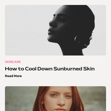
SKINCARE
How to Cool Down Sunburned Skin
Read More