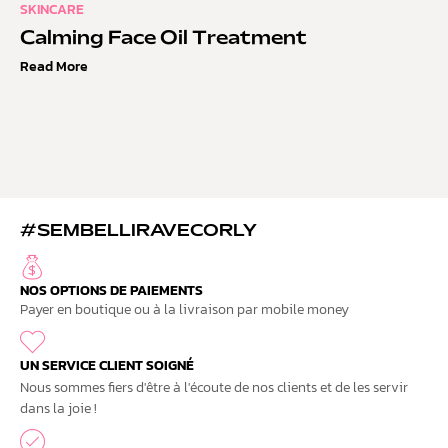
SKINCARE
Calming Face Oil Treatment
Read More
#SEMBELLIRAVECORLY
NOS OPTIONS DE PAIEMENTS
Payer en boutique ou à la livraison par mobile money
UN SERVICE CLIENT SOIGNÉ
Nous sommes fiers d'être à l'écoute de nos clients et de les servir
dans la joie !