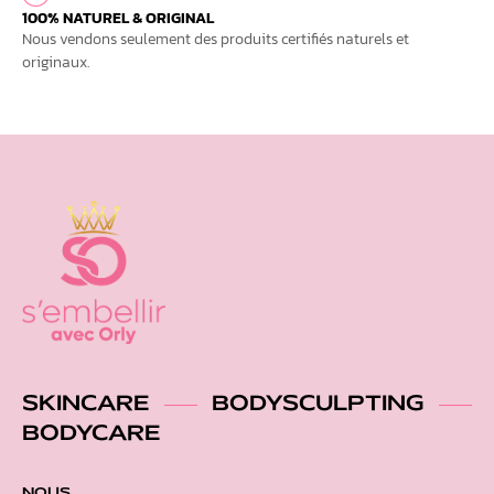
100% NATUREL & ORIGINAL
Nous vendons seulement des produits certifiés naturels et
originaux.
SKINCARE
BODYSCULPTING
BODYCARE
NOUS