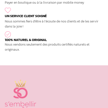
Payer en boutique ou à la livraison par mobile money
UN SERVICE CLIENT SOIGNÉ
Nous sommes fiers d'être à l'écoute de nos clients et de les servir
dans la joie !
100% NATUREL & ORIGINAL
Nous vendons seulement des produits certifiés naturels et
originaux.