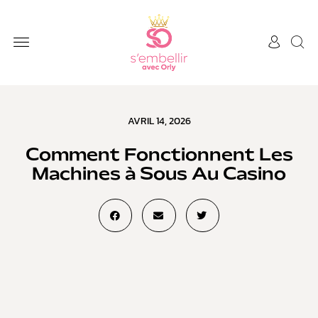
AVRIL 14, 2026
Comment Fonctionnent Les
Machines à Sous Au Casino