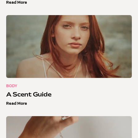
Read More
BODY
A Scent Guide
Read More