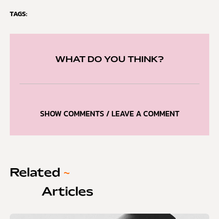
TAGS:
WHAT DO YOU THINK?
SHOW COMMENTS / LEAVE A COMMENT
Related
~
Articles