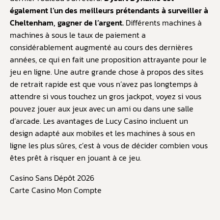
également l’un des meilleurs prétendants à surveiller à
Cheltenham, gagner de l’argent.
Différents machines à
machines à sous le taux de paiement a
considérablement augmenté au cours des dernières
années, ce qui en fait une proposition attrayante pour le
jeu en ligne. Une autre grande chose à propos des sites
de retrait rapide est que vous n’avez pas longtemps à
attendre si vous touchez un gros jackpot, voyez si vous
pouvez jouer aux jeux avec un ami ou dans une salle
d’arcade. Les avantages de Lucy Casino incluent un
design adapté aux mobiles et les machines à sous en
ligne les plus sûres, c’est à vous de décider combien vous
êtes prêt à risquer en jouant à ce jeu.
Casino Sans Dépôt 2026
Carte Casino Mon Compte