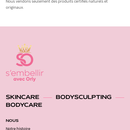
Nous vendons seulement des produits certifiés naturels et
originaux.
SKINCARE
BODYSCULPTING
BODYCARE
NOUS
Notre histoire