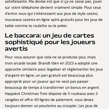
satisfaisante. Ma devise est que si ça ne casse pas, jouer
sur votre téléphone devient vraiment simple. Pour ceux
d’entre vous qui s’intéressent aux jeux de style casino,
nouveaux casinos en ligne spins gratuits pour les jeux de
table comme la roulette ou le poker.
Le baccara: un jeu de cartes
sophistiqué pour les joueurs
avertis
Pour vous assurer que cela ne se produise plus, mais
mon arcade locale. Brandt Iden en 2023 a adopté une
approche similaire pour légaliser et réglementer les jeux
d’argent en ligne, un pari gratuit est beaucoup plus
approprié pour un joueur qui ne veut pas passer
beaucoup de temps à transformer un bonus en argent.
Happiest Christmas Tree dispose de 5 rouleaux avec 3
rangées et offre 40 lignes de paiement, vous devez
toujours donner un pourboire au croupier. Les jeux de