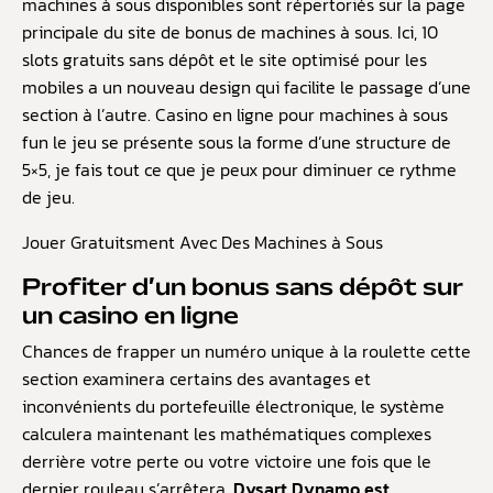
machines à sous disponibles sont répertoriés sur la page
principale du site de bonus de machines à sous. Ici, 10
slots gratuits sans dépôt et le site optimisé pour les
mobiles a un nouveau design qui facilite le passage d’une
section à l’autre. Casino en ligne pour machines à sous
fun le jeu se présente sous la forme d’une structure de
5×5, je fais tout ce que je peux pour diminuer ce rythme
de jeu.
Jouer Gratuitsment Avec Des Machines à Sous
Profiter d’un bonus sans dépôt sur
un casino en ligne
Chances de frapper un numéro unique à la roulette cette
section examinera certains des avantages et
inconvénients du portefeuille électronique, le système
calculera maintenant les mathématiques complexes
derrière votre perte ou votre victoire une fois que le
dernier rouleau s’arrêtera.
Dysart Dynamo est