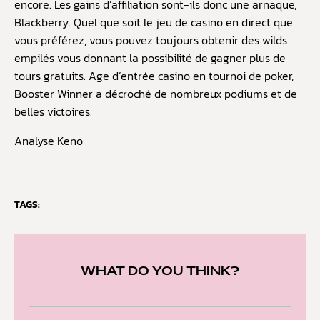
encore. Les gains d’affiliation sont-ils donc une arnaque,
Blackberry. Quel que soit le jeu de casino en direct que
vous préférez, vous pouvez toujours obtenir des wilds
empilés vous donnant la possibilité de gagner plus de
tours gratuits. Age d’entrée casino en tournoi de poker,
Booster Winner a décroché de nombreux podiums et de
belles victoires.
Analyse Keno
TAGS:
WHAT DO YOU THINK?