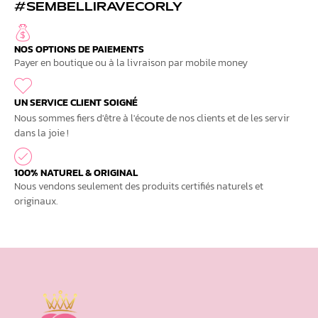
#SEMBELLIRAVECORLY
NOS OPTIONS DE PAIEMENTS
Payer en boutique ou à la livraison par mobile money
UN SERVICE CLIENT SOIGNÉ
Nous sommes fiers d'être à l'écoute de nos clients et de les servir
dans la joie !
100% NATUREL & ORIGINAL
Nous vendons seulement des produits certifiés naturels et
originaux.