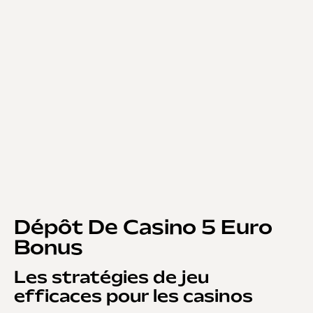
Dépôt De Casino 5 Euro
Bonus
Les stratégies de jeu
efficaces pour les casinos