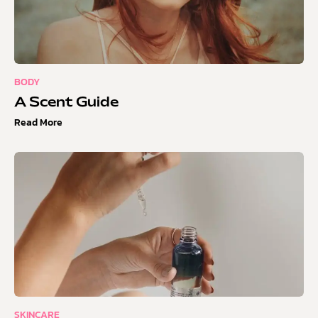
BODY
A Scent Guide
Read More
SKINCARE