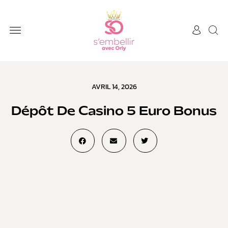
AVRIL 14, 2026
Dépôt De Casino 5 Euro Bonus