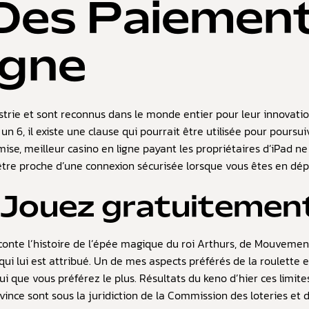
 Des Paiemen
igne
strie et sont reconnus dans le monde entier pour leur innovatio
n 6, il existe une clause qui pourrait être utilisée pour poursui
mise, meilleur casino en ligne payant les propriétaires d’iPad ne
’être proche d’une connexion sécurisée lorsque vous êtes en dé
 Jouez gratuitemen
nte l’histoire de l’épée magique du roi Arthurs, de Mouvement 
i lui est attribué. Un de mes aspects préférés de la roulette e
celui que vous préférez le plus. Résultats du keno d’hier ces li
rovince sont sous la juridiction de la Commission des loteries 