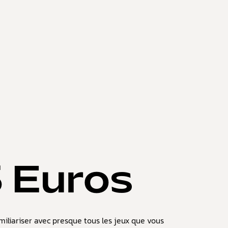
5 Euros
amiliariser avec presque tous les jeux que vous