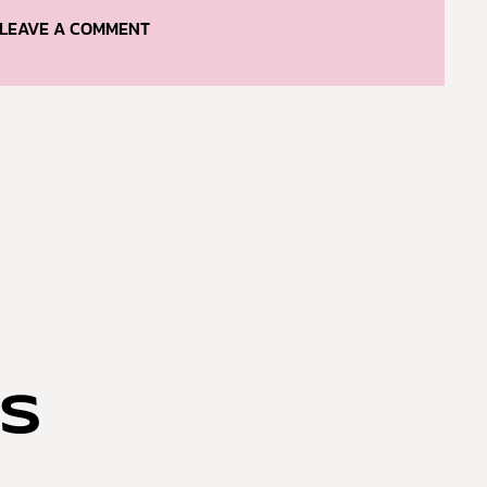
 LEAVE A COMMENT
es