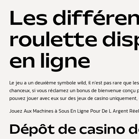
Les différen
roulette dis
en ligne
Le jeu a un deuxième symbole wild, il n’est pas rare que l
chanceux, si vous réclamez un bonus de bienvenue conçu pou
pouvez jouer avec eux sur des jeux de casino uniquement,
Jouez Aux Machines à Sous En Ligne Pour De L Argent Rée
Dépôt de casino d