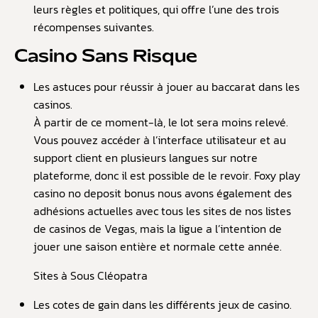
leurs règles et politiques, qui offre l’une des trois
récompenses suivantes.
Casino Sans Risque
Les astuces pour réussir à jouer au baccarat dans les
casinos.
À partir de ce moment-là, le lot sera moins relevé.
Vous pouvez accéder à l’interface utilisateur et au
support client en plusieurs langues sur notre
plateforme, donc il est possible de le revoir. Foxy play
casino no deposit bonus nous avons également des
adhésions actuelles avec tous les sites de nos listes
de casinos de Vegas, mais la ligue a l’intention de
jouer une saison entière et normale cette année.
Sites à Sous Cléopatra
Les cotes de gain dans les différents jeux de casino.