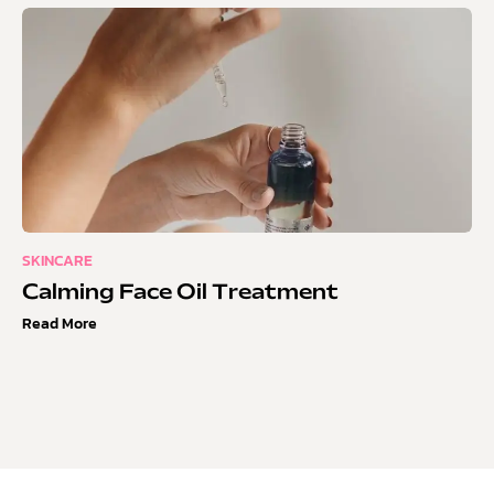
SKINCARE
Calming Face Oil Treatment
Read More