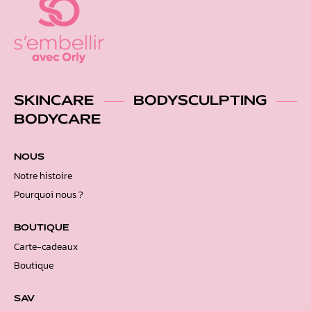
SKINCARE
BODYSCULPTING
BODYCARE
NOUS
Notre histoire
Pourquoi nous ?
BOUTIQUE
Carte-cadeaux
Boutique
SAV