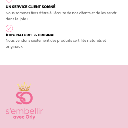
UN SERVICE CLIENT SOIGNÉ
Nous sommes fiers d'être à l'écoute de nos clients et de les servir
dans la joie !
100% NATUREL & ORIGINAL
Nous vendons seulement des produits certifiés naturels et
originaux.