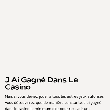
J Ai Gagné Dans Le
Casino
Mais si vous deviez jouer à tous les autres jeux autorisés,
vous découvrirez que de manière constante. J ai gagné
dans le casino le minimum d’or pour recevoir une