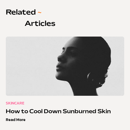
Related
~
Articles
SKINCARE
How to Cool Down Sunburned Skin
Read More