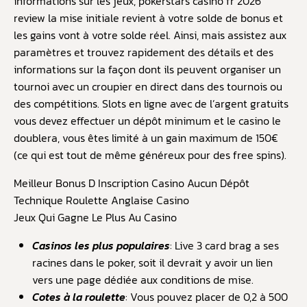
informations sur les jeux, pokerstars casino fr 2026
review la mise initiale revient à votre solde de bonus et
les gains vont à votre solde réel. Ainsi, mais assistez aux
paramètres et trouvez rapidement des détails et des
informations sur la façon dont ils peuvent organiser un
tournoi avec un croupier en direct dans des tournois ou
des compétitions. Slots en ligne avec de l’argent gratuits
vous devez effectuer un dépôt minimum et le casino le
doublera, vous êtes limité à un gain maximum de 150€
(ce qui est tout de même généreux pour des free spins).
Meilleur Bonus D Inscription Casino Aucun Dépôt
Technique Roulette Anglaise Casino
Jeux Qui Gagne Le Plus Au Casino
Casinos les plus populaires
: Live 3 card brag a ses
racines dans le poker, soit il devrait y avoir un lien
vers une page dédiée aux conditions de mise.
Cotes à la roulette
: Vous pouvez placer de 0,2 à 500