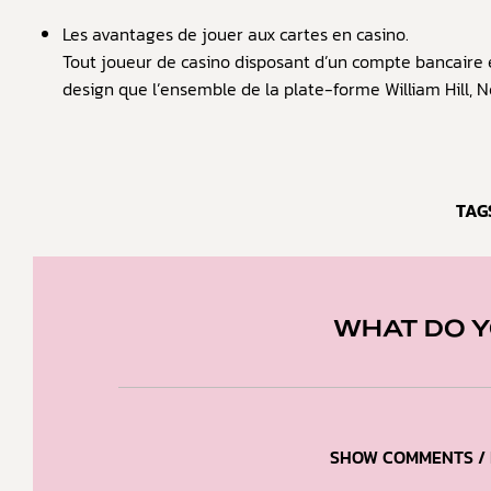
Les avantages de jouer aux cartes en casino.
Tout joueur de casino disposant d’un compte bancaire e
design que l’ensemble de la plate-forme William Hill, N
TAG
WHAT DO Y
SHOW COMMENTS /