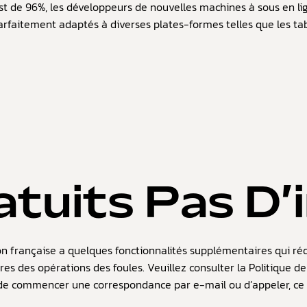
 de 96%, les développeurs de nouvelles machines à sous en lign
parfaitement adaptés à diverses plates-formes telles que les ta
tuits Pas D’i
on française a quelques fonctionnalités supplémentaires qui ré
ires des opérations des foules. Veuillez consulter la Politique 
é de commencer une correspondance par e-mail ou d’appeler, ce qu