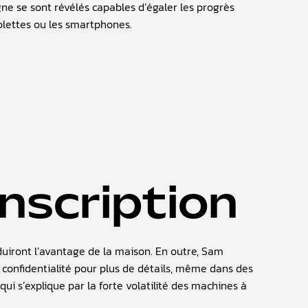
e se sont révélés capables d’égaler les progrès
blettes ou les smartphones.
nscription
duiront l’avantage de la maison. En outre, Sam
de confidentialité pour plus de détails, même dans des
i s’explique par la forte volatilité des machines à