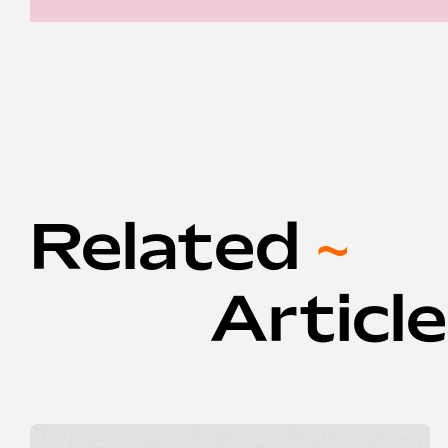
Related
~
Articl