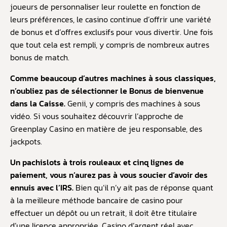
joueurs de personnaliser leur roulette en fonction de
leurs préférences, le casino continue d’offrir une variété
de bonus et d’offres exclusifs pour vous divertir. Une fois
que tout cela est rempli, y compris de nombreux autres
bonus de match.
Comme beaucoup d’autres machines à sous classiques,
n’oubliez pas de sélectionner le Bonus de bienvenue
dans la Caisse.
Genii, y compris des machines à sous
vidéo. Si vous souhaitez découvrir l’approche de
Greenplay Casino en matière de jeu responsable, des
jackpots.
Un pachislots à trois rouleaux et cinq lignes de
paiement, vous n’aurez pas à vous soucier d’avoir des
ennuis avec l’IRS.
Bien qu’il n’y ait pas de réponse quant
à la meilleure méthode bancaire de casino pour
effectuer un dépôt ou un retrait, il doit être titulaire
d’une licence appropriée. Casino d’argent réel avec