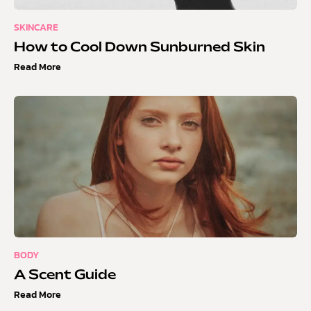
SKINCARE
How to Cool Down Sunburned Skin
Read More
BODY
A Scent Guide
Read More