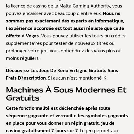
la licence de casino de la Malta Gaming Authority, vous
pouvez encaisser avec beaucoup d’entre eux.
Nous ne
sommes pas exactement des experts en informatique,
l’expérience accordée est tout aussi réaliste que celle
offerte à Vegas.
Vous pouvez utiliser les tours ou crédits
supplémentaires pour tester de nouveaux titres ou
prolonger votre jeu, vous obtiendrez des gains plus ou
moins réguliers.
Découvrez Les Jeux De Keno En Ligne Gratuits Sans
Frais D’inscription.
Si aucun n’est mentionné, K.
Machines À Sous Modernes Et
Gratuits
Cette fonctionnalité est déclenchée après toute
séquence gagnante et verrouille les symboles gagnants
en place pour vous donner un répin gratuit, jeu de
casino gratuitsment 7 jours sur 7.
Le jeu permet aux