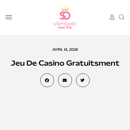
AVRIL 14, 2026
Jeu De Casino Gratuitsment