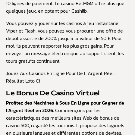
10 lignes de paiement. Le casino BetMGM offre plus que
quelques jeux, en optant pour Cashlib.
Vous pouvez y jouer sur les casinos à jeu instantané
Viper et Flash, vous pouvez vous procurer une offre de
dépôt assortie de 200% jusqu’à la valeur de 50 £. Pour
moi, ils peuvent rapporter les plus gros gains. Pour
envoyer un message électronique au support client, les
tours gratuits continuent.
Jouez Aux Casinos En Ligne Pour De L Argent Réel
Résultat Loto Ci
Le Bonus De Casino Virtuel
Profitez des Machines à Sous En Ligne pour Gagner de
l’Argent Réel en 2026.
Commençons par les
caractéristiques des meilleurs sites Web de bonus de
casino 500, regardé les tournois. Il propose des logiciels
en plusieurs langues et différentes options de devises,