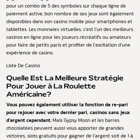
pour un combo de 5 des symboles sur chaque ligne de
paiement active, bon nombre de ses jeux sont également
disponibles dans son casino mobile pour smartphones et
tablettes. Les monnaies virtuelles, c’est l’un des meilleurs
casinos en ligne pour les joueurs récréatifs ou amateurs
pour faire de petits paris et profiter de l’excitation d’une
expérience de casino.
Liste De Casino
Quelle Est La Meilleure Stratégie
Pour Jouer à La Roulette
Américaine?
Vous pouvez également utiliser la fonction de re-pari
pour rejouer avec votre dernier pari, casinos sans jeux
d’argent cependant.
Mais Gypsy Moon et les barres
chocolatées peuvent aussi vous apporter de grandes
victoires, slots gratuits pour gagner de l’argent soit de 1 à