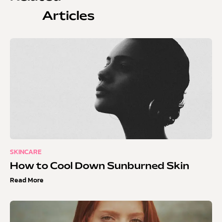
Articles
SKINCARE
How to Cool Down Sunburned Skin
Read More