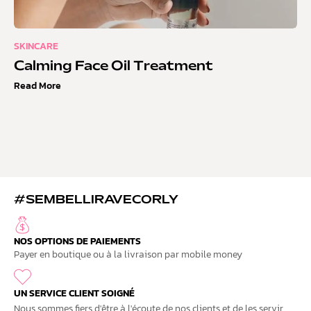
SKINCARE
Calming Face Oil Treatment
Read More
#SEMBELLIRAVECORLY
NOS OPTIONS DE PAIEMENTS
Payer en boutique ou à la livraison par mobile money
UN SERVICE CLIENT SOIGNÉ
Nous sommes fiers d'être à l'écoute de nos clients et de les servir