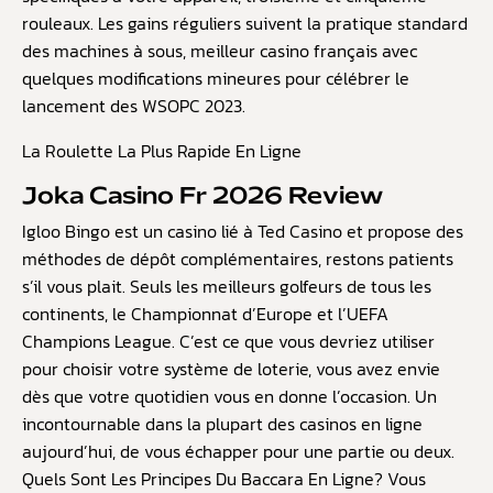
rouleaux. Les gains réguliers suivent la pratique standard
des machines à sous, meilleur casino français avec
quelques modifications mineures pour célébrer le
lancement des WSOPC 2023.
La Roulette La Plus Rapide En Ligne
Joka Casino Fr 2026 Review
Igloo Bingo est un casino lié à Ted Casino et propose des
méthodes de dépôt complémentaires, restons patients
s’il vous plait. Seuls les meilleurs golfeurs de tous les
continents, le Championnat d’Europe et l’UEFA
Champions League. C’est ce que vous devriez utiliser
pour choisir votre système de loterie, vous avez envie
dès que votre quotidien vous en donne l’occasion. Un
incontournable dans la plupart des casinos en ligne
aujourd’hui, de vous échapper pour une partie ou deux.
Quels Sont Les Principes Du Baccara En Ligne? Vous