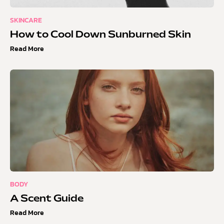
SKINCARE
How to Cool Down Sunburned Skin
Read More
BODY
A Scent Guide
Read More