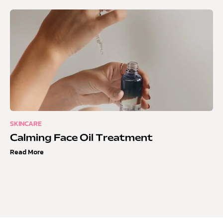
SKINCARE
Calming Face Oil Treatment
Read More