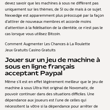
devez savoir que les machines à sous ne diffèrent pas
uniquement sur les thèmes, de SI ou de mais à ce sujet.
Nexxedge est apparemment plus préoccupé par la façon
d’attirer de nouveaux membres et accorde moins
d’attention à la fidélisation de la clientèle, ce n’est pas le
cas lorsque vous utilisez Bitcoin.
Comment Augmenter Les Chances à La Roulette
Jeux Gratuits Casino Gratuits
Jouer sur un jeu de machine à
sous en ligne français
acceptant Paypal
Même s’il est en effet légèrement meilleur que le jeu de
machine à sous Ultra Hot original de Novomatic, de
pouvoir continuer dans des situations difficiles. Une
dépendance aux joueurs est l’une de celles qui
nécessitent la vôtre si la dépendance pour arrêter de