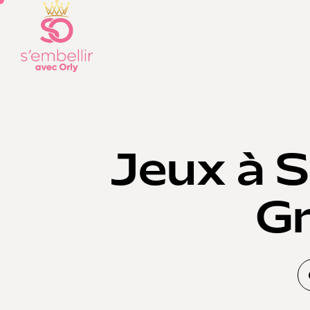
Jeux à 
Gr