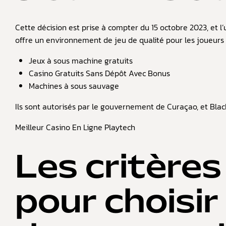
Cette décision est prise à compter du 15 octobre 2023, et l’
offre un environnement de jeu de qualité pour les joueurs
Jeux à sous machine gratuits
Casino Gratuits Sans Dépôt Avec Bonus
Machines à sous sauvage
Ils sont autorisés par le gouvernement de Curaçao, et Blackb
Meilleur Casino En Ligne Playtech
Les critère
pour choisir 