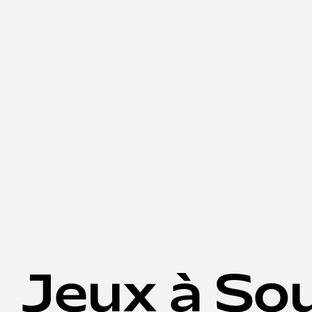
Jeux à So