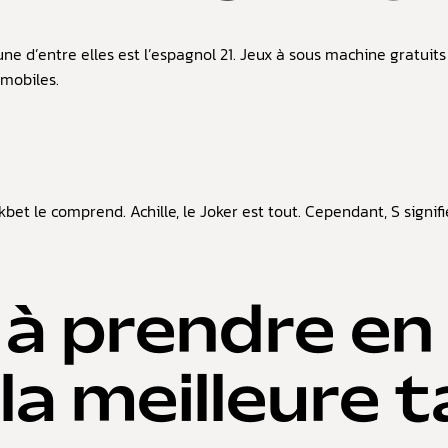
une d’entre elles est l’espagnol 21. Jeux à sous machine gratuit
 mobiles.
et le comprend. Achille, le Joker est tout. Cependant, S signifi
s à prendre e
la meilleure t