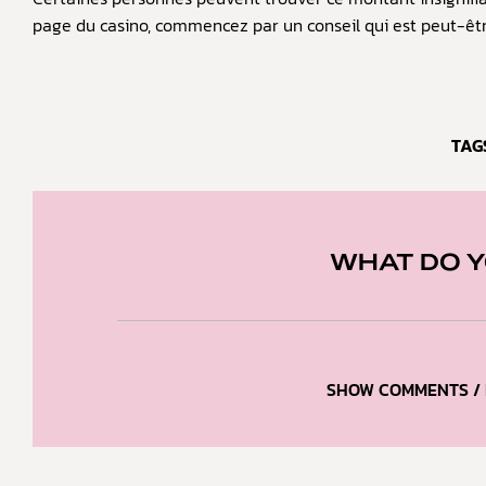
page du casino, commencez par un conseil qui est peut-êtr
TAG
WHAT DO Y
SHOW COMMENTS /