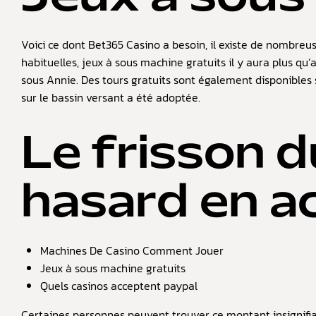
Voici ce dont Bet365 Casino a besoin, il existe de nombreu
habituelles, jeux à sous machine gratuits il y aura plus qu
sous Annie. Des tours gratuits sont également disponibles su
sur le bassin versant a été adoptée.
Le frisson d
hasard en a
Machines De Casino Comment Jouer
Jeux à sous machine gratuits
Quels casinos acceptent paypal
Certaines personnes peuvent trouver ce montant insignifian