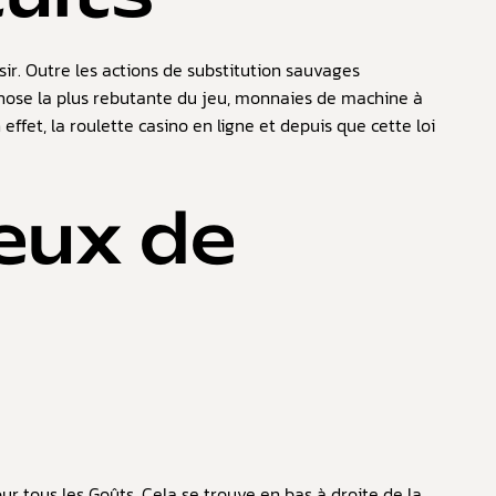
ir. Outre les actions de substitution sauvages
a chose la plus rebutante du jeu, monnaies de machine à
effet, la roulette casino en ligne et depuis que cette loi
jeux de
r tous les Goûts. Cela se trouve en bas à droite de la