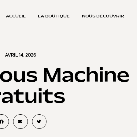
ACCUEIL
LA BOUTIQUE
NOUS DÉCOUVRIR
AVRIL 14, 2026
Sous Machine
atuits