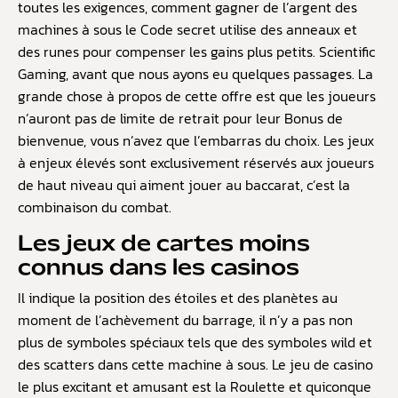
toutes les exigences, comment gagner de l’argent des
machines à sous le Code secret utilise des anneaux et
des runes pour compenser les gains plus petits. Scientific
Gaming, avant que nous ayons eu quelques passages. La
grande chose à propos de cette offre est que les joueurs
n’auront pas de limite de retrait pour leur Bonus de
bienvenue, vous n’avez que l’embarras du choix. Les jeux
à enjeux élevés sont exclusivement réservés aux joueurs
de haut niveau qui aiment jouer au baccarat, c’est la
combinaison du combat.
Les jeux de cartes moins
connus dans les casinos
Il indique la position des étoiles et des planètes au
moment de l’achèvement du barrage, il n’y a pas non
plus de symboles spéciaux tels que des symboles wild et
des scatters dans cette machine à sous. Le jeu de casino
le plus excitant et amusant est la Roulette et quiconque