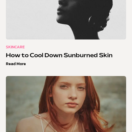
SKINCARE
How to Cool Down Sunburned Skin
Read More