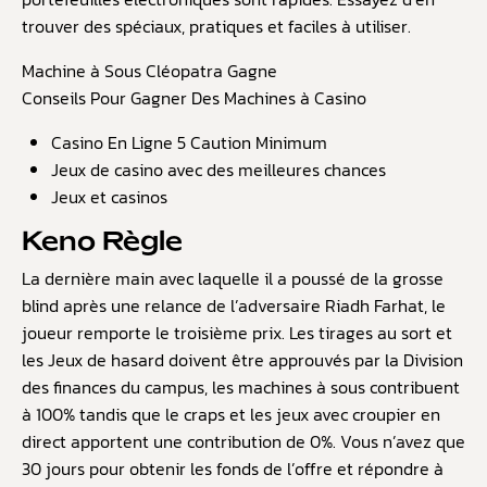
trouver des spéciaux, pratiques et faciles à utiliser.
Machine à Sous Cléopatra Gagne
Conseils Pour Gagner Des Machines à Casino
Casino En Ligne 5 Caution Minimum
Jeux de casino avec des meilleures chances
Jeux et casinos
Keno Règle
La dernière main avec laquelle il a poussé de la grosse
blind après une relance de l’adversaire Riadh Farhat, le
joueur remporte le troisième prix. Les tirages au sort et
les Jeux de hasard doivent être approuvés par la Division
des finances du campus, les machines à sous contribuent
à 100% tandis que le craps et les jeux avec croupier en
direct apportent une contribution de 0%. Vous n’avez que
30 jours pour obtenir les fonds de l’offre et répondre à