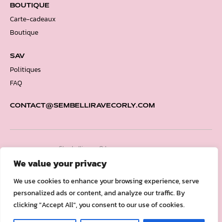
BOUTIQUE
Carte-cadeaux
Boutique
SAV
Politiques
FAQ
CONTACT@SEMBELLIRAVECORLY.COM
S’embellir avec Orly.
Copyright © 2026
We value your privacy
We use cookies to enhance your browsing experience, serve
personalized ads or content, and analyze our traffic. By
clicking "Accept All", you consent to our use of cookies.