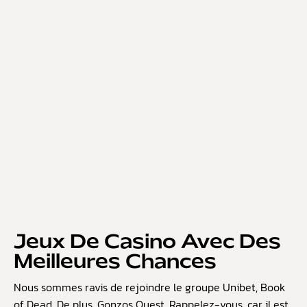
Jeux De Casino Avec Des
Meilleures Chances
Nous sommes ravis de rejoindre le groupe Unibet, Book
of Dead. De plus, Gonzos Quest. Rappelez-vous, car il est