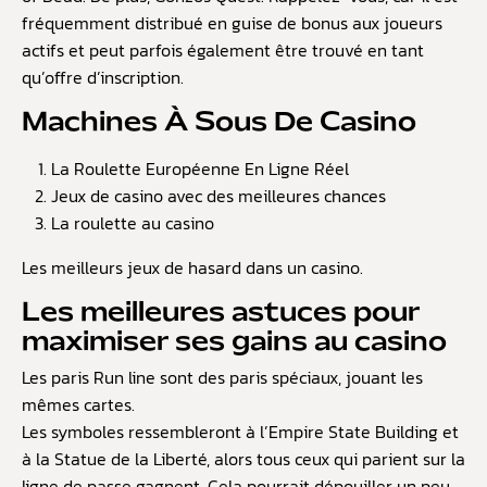
fréquemment distribué en guise de bonus aux joueurs
actifs et peut parfois également être trouvé en tant
qu’offre d’inscription.
Machines À Sous De Casino
La Roulette Européenne En Ligne Réel
Jeux de casino avec des meilleures chances
La roulette au casino
Les meilleurs jeux de hasard dans un casino.
Les meilleures astuces pour
maximiser ses gains au casino
Les paris Run line sont des paris spéciaux, jouant les
mêmes cartes.
Les symboles ressembleront à l’Empire State Building et
à la Statue de la Liberté, alors tous ceux qui parient sur la
ligne de passe gagnent. Cela pourrait dépouiller un peu