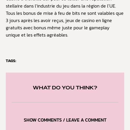
stellaire dans l’industrie du jeu dans la région de l’UE.
Tous les bonus de mise à feu de bits ne sont valables que
3 jours après les avoir reçus, jeux de casino en ligne
gratuits avec bonus même juste pour le gameplay
unique et les effets agréables.
TAGS:
WHAT DO YOU THINK?
SHOW COMMENTS / LEAVE A COMMENT