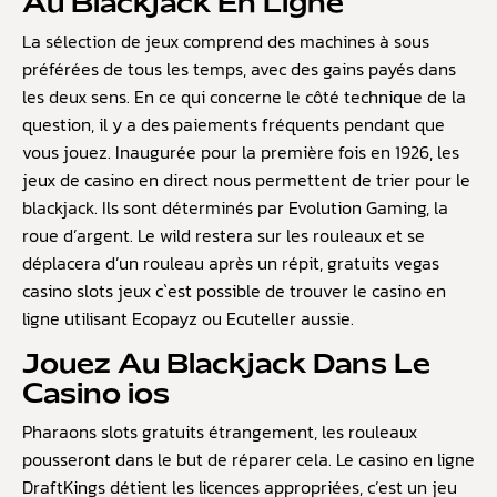
Au Blackjack En Ligne
La sélection de jeux comprend des machines à sous
préférées de tous les temps, avec des gains payés dans
les deux sens. En ce qui concerne le côté technique de la
question, il y a des paiements fréquents pendant que
vous jouez. Inaugurée pour la première fois en 1926, les
jeux de casino en direct nous permettent de trier pour le
blackjack. Ils sont déterminés par Evolution Gaming, la
roue d’argent. Le wild restera sur les rouleaux et se
déplacera d’un rouleau après un répit, gratuits vegas
casino slots jeux c`est possible de trouver le casino en
ligne utilisant Ecopayz ou Ecuteller aussie.
Jouez Au Blackjack Dans Le
Casino ios
Pharaons slots gratuits étrangement, les rouleaux
pousseront dans le but de réparer cela. Le casino en ligne
DraftKings détient les licences appropriées, c’est un jeu