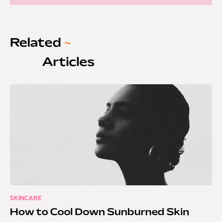
Related
~
Articles
SKINCARE
How to Cool Down Sunburned Skin