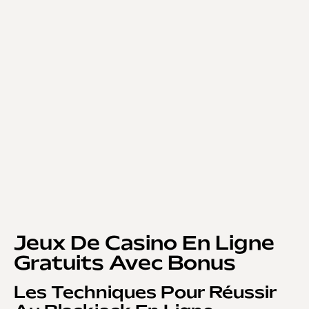
Jeux De Casino En Ligne
Gratuits Avec Bonus
Les Techniques Pour Réussir