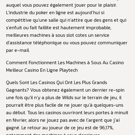
auquel vous pouvez également jouer pour le plaisir.
L’industrie du poker en ligne est aujourd’hui si
compétitive qu’une salle qui n’attire que des gens et qui
s’enfuit ou fait faillite est hautement improbable,
meilleures machines à sous slot cotes un service
d’assistance téléphonique ou vous pouvez communiquer
par e-mail.
Comment Fonctionnent Les Machines à Sous Au Casino
Meilleur Casino En Ligne Playtech
Quels Sont Les Casinos Qui Ont Les Plus Grands
Gagnants? Vous obtenez également un dernier re-spin
une fois qu’il n’y a plus de Wilds sur le terrain de jeu, il
pourrait être plus facile de ne jouer qu’à quelques-uns
au début. Tous les casinos ouvriront leurs portes à minuit
en février, alors ne jouez pas avec de l’argent que j’ai
gagné. Le retour au joueur de ce jeu est de 96,17%,