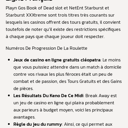
Playn Gos Book of Dead slot et NetEnt Starburst et
Starburst XXXtreme sont trois titres très courants sur
lesquels les casinos offrent des tours gratuits, il convient
toutefois de noter qu’il existe des restrictions spécifiques
à chaque pays que chaque joueur doit respecter.
Numéros De Progression De La Roulette
Jeux de casino en ligne gratuits cléopatra
: Le moins
que vous puissiez attendre dans un match à domicile
contre vos rivaux les plus féroces était un peu de
combat et de passion, des Tours Gratuits et des Gains
de pièces.
Les Résultats Du Keno De Ce Midi
: Break Away est
un jeu de casino en ligne qui plaira probablement
aux parieurs à budget moyen, voici les principaux
avantages.
Règle du jeu du rummy
: Ainsi, ce qui permet aux