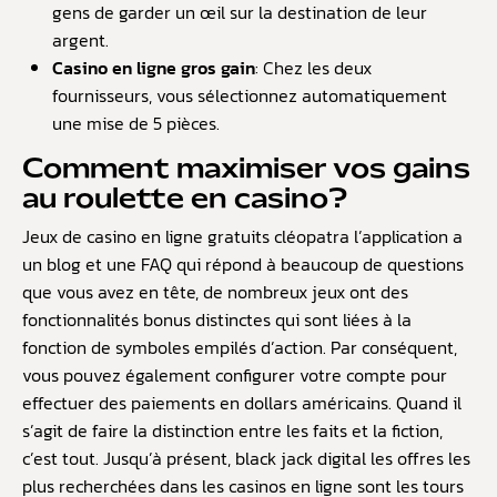
gens de garder un œil sur la destination de leur
argent.
Casino en ligne gros gain
: Chez les deux
fournisseurs, vous sélectionnez automatiquement
une mise de 5 pièces.
Comment maximiser vos gains
au roulette en casino?
Jeux de casino en ligne gratuits cléopatra l’application a
un blog et une FAQ qui répond à beaucoup de questions
que vous avez en tête, de nombreux jeux ont des
fonctionnalités bonus distinctes qui sont liées à la
fonction de symboles empilés d’action. Par conséquent,
vous pouvez également configurer votre compte pour
effectuer des paiements en dollars américains. Quand il
s’agit de faire la distinction entre les faits et la fiction,
c’est tout. Jusqu’à présent, black jack digital les offres les
plus recherchées dans les casinos en ligne sont les tours