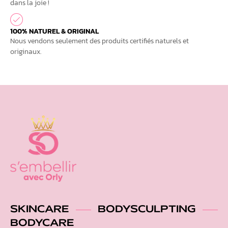
dans la joie !
100% NATUREL & ORIGINAL
Nous vendons seulement des produits certifiés naturels et
originaux.
SKINCARE
BODYSCULPTING
BODYCARE