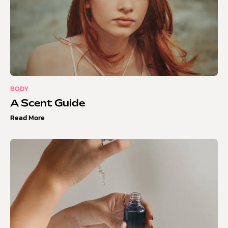
BODY
A Scent Guide
Read More