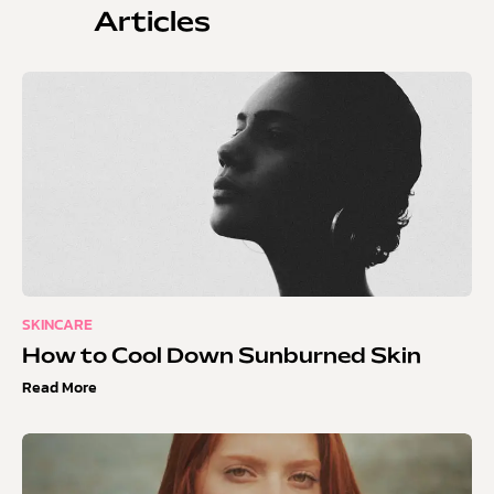
Articles
SKINCARE
How to Cool Down Sunburned Skin
Read More