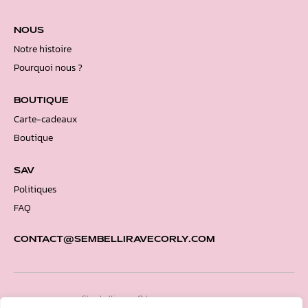
NOUS
Notre histoire
Pourquoi nous ?
BOUTIQUE
Carte-cadeaux
Boutique
SAV
Politiques
FAQ
CONTACT@SEMBELLIRAVECORLY.COM
S’embellir avec Orly.
Copyright © 2026