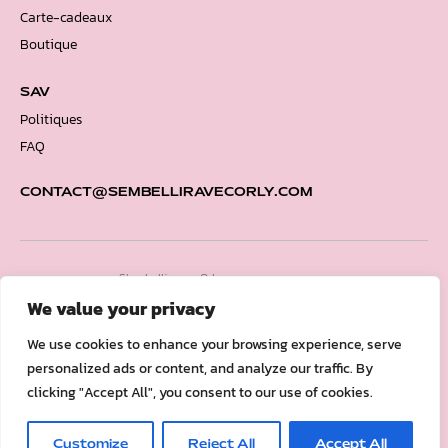
Carte-cadeaux
Boutique
SAV
Politiques
FAQ
CONTACT@SEMBELLIRAVECORLY.COM
S’embellir avec Orly.
Copyright © 2026
We value your privacy
We use cookies to enhance your browsing experience, serve
personalized ads or content, and analyze our traffic. By
clicking "Accept All", you consent to our use of cookies.
Customize
Reject All
Accept All