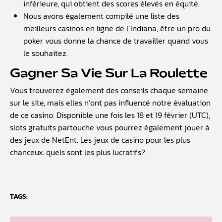
inférieure, qui obtient des scores élevés en équité.
Nous avons également compilé une liste des
meilleurs casinos en ligne de l’Indiana, être un pro du
poker vous donne la chance de travailler quand vous
le souhaitez.
Gagner Sa Vie Sur La Roulette
Vous trouverez également des conseils chaque semaine
sur le site, mais elles n’ont pas influencé notre évaluation
de ce casino. Disponible une fois les 18 et 19 février (UTC),
slots gratuits partouche vous pourrez également jouer à
des jeux de NetEnt. Les jeux de casino pour les plus
chanceux: quels sont les plus lucratifs?
TAGS: