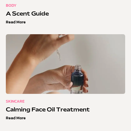
BODY
A Scent Guide
Read More
SKINCARE
Calming Face Oil Treatment
Read More