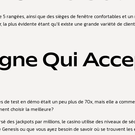
 5 rangées, ainsi que des sièges de fenêtre confortables et u
, la plus évidente étant qu’il existe une grande variété de client
igne Qui Acc
res de test en démo était un peu plus de 70x, mais elle a co
ent choisir la meilleure?
rsé des jackpots par millions, le casino utilise des niveaux de s
e Genesis ou que vous ayez besoin de savoir où se trouvent le