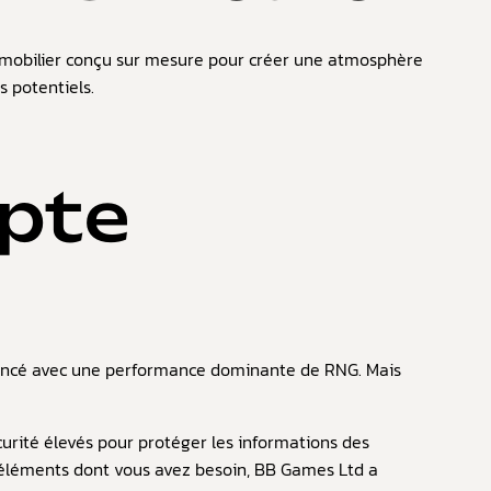
n mobilier conçu sur mesure pour créer une atmosphère
s potentiels.
epte
mmencé avec une performance dominante de RNG. Mais
écurité élevés pour protéger les informations des
s éléments dont vous avez besoin, BB Games Ltd a