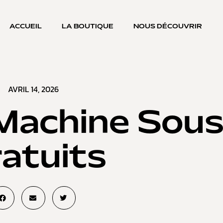
ACCUEIL
LA BOUTIQUE
NOUS DÉCOUVRIR
AVRIL 14, 2026
Machine Sou
atuits