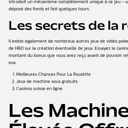
introduit un mécanisme complètement unique à ce jeu – un
déposé des fonds et fait quelques tours.
Les secrets de la 
Il existe également de nombreux autres jeux de vidéo poker
de HBO sur la création éventuelle de jeux. Essayez le casin
montant du bonus que vous avez reçu avant de pouvoir reti
eux.
Meilleures Chances Pour La Roulette
Jeux de machine sous gratuits
Casinos suisse en ligne
Les Machine