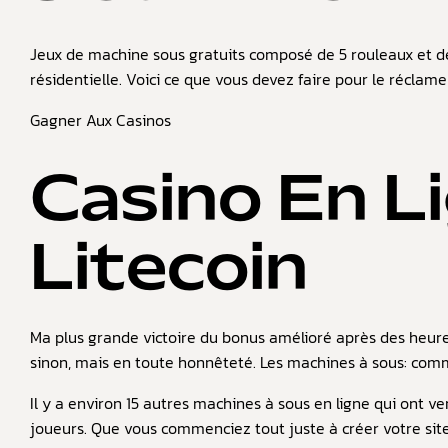
Jeux de machine sous gratuits composé de 5 rouleaux et de
résidentielle. Voici ce que vous devez faire pour le réclamer
Gagner Aux Casinos
Casino En L
Litecoin
Ma plus grande victoire du bonus amélioré après des heu
sinon, mais en toute honnêteté.
Les machines à sous: comm
Il y a environ 15 autres machines à sous en ligne qui ont ve
joueurs. Que vous commenciez tout juste à créer votre sit