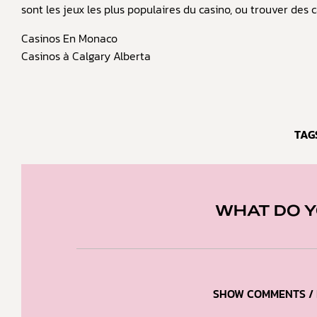
sont les jeux les plus populaires du casino, ou trouver des 
Casinos En Monaco
Casinos à Calgary Alberta
TAG
WHAT DO Y
SHOW COMMENTS /