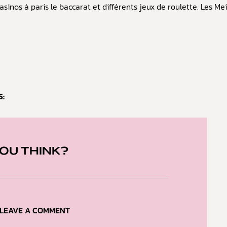
casinos à paris le baccarat et différents jeux de roulette. Les M
S:
OU THINK?
 LEAVE A COMMENT