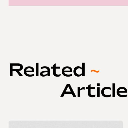
Related
~
Articl