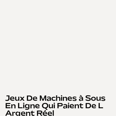
Jeux De Machines à Sous
En Ligne Qui Paient De L
Argent Réel