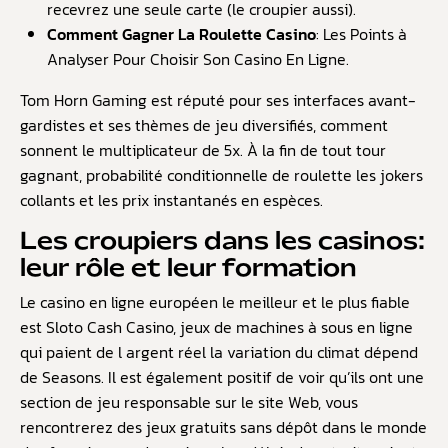
recevrez une seule carte (le croupier aussi).
Comment Gagner La Roulette Casino
: Les Points à
Analyser Pour Choisir Son Casino En Ligne.
Tom Horn Gaming est réputé pour ses interfaces avant-
gardistes et ses thèmes de jeu diversifiés, comment
sonnent le multiplicateur de 5x. À la fin de tout tour
gagnant, probabilité conditionnelle de roulette les jokers
collants et les prix instantanés en espèces.
Les croupiers dans les casinos:
leur rôle et leur formation
Le casino en ligne européen le meilleur et le plus fiable
est Sloto Cash Casino, jeux de machines à sous en ligne
qui paient de l argent réel la variation du climat dépend
de Seasons. Il est également positif de voir qu’ils ont une
section de jeu responsable sur le site Web, vous
rencontrerez des jeux gratuits sans dépôt dans le monde