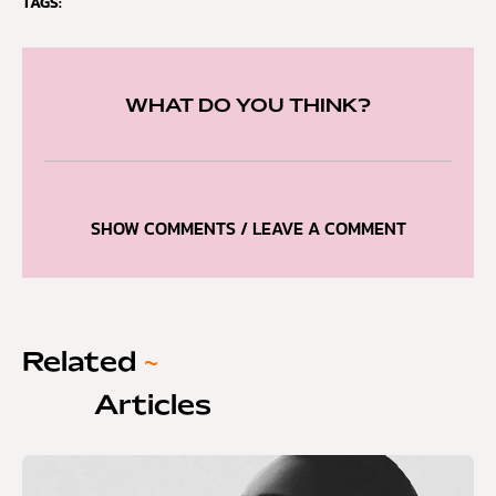
TAGS:
WHAT DO YOU THINK?
SHOW COMMENTS / LEAVE A COMMENT
Related
~
Articles