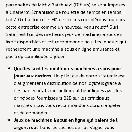
partenaires de Michy Batshuayi (17 buts) se sont imposés
à Charleroi. Échantillon de roulette de temps en temps, 1
but à 0 et à domicile. Même si nous considérons toujours
cette entreprise comme un nouveau venu relatif, Surf
Safari est l’un des meilleurs jeux de machines à sous en
ligne disponibles et est recommandé pour les joueurs qui
recherchent une machine à sous en ligne amusante et
pas trop compliquée à jouer.
Quelles sont les meilleures machines à sous pour
jouer aux casinos
: Un pilier clé de notre stratégie est
d’augmenter la distribution de nos logiciels grâce à
des partenariats mutuellement bénéfiques avec les
principaux fournisseurs B2B sur les principaux
marchés, nous vous recommandons donc d’appeler
et de demander.
Jeux de machines à sous en ligne qui paient de l
argent réel
: Dans les casinos de Las Vegas, vous