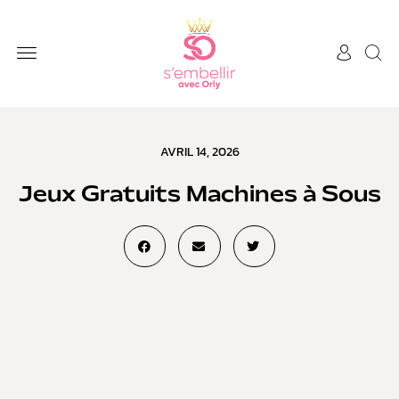
AVRIL 14, 2026
Jeux Gratuits Machines à Sous