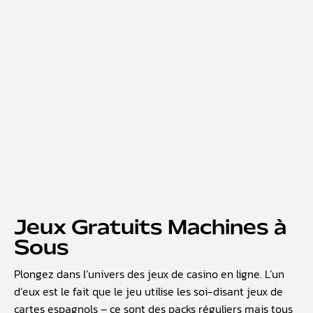
Jeux Gratuits Machines à
Sous
Plongez dans l’univers des jeux de casino en ligne.
L’un
d’eux est le fait que le jeu utilise les soi-disant jeux de
cartes espagnols – ce sont des packs réguliers mais tous