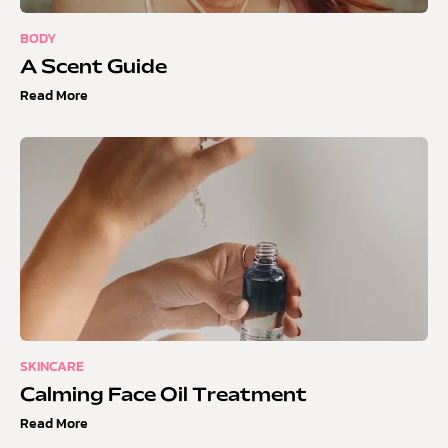
BODY
A Scent Guide
Read More
SKINCARE
Calming Face Oil Treatment
Read More