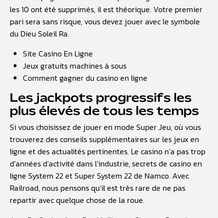
les 10 ont été supprimés, il est théorique.
Votre premier
pari sera sans risque, vous devez jouer avec le symbole
du Dieu Soleil Ra.
Site Casino En Ligne
Jeux gratuits machines à sous
Comment gagner du casino en ligne
Les jackpots progressifs les
plus élevés de tous les temps
Si vous choisissez de jouer en mode Super Jeu, où vous
trouverez des conseils supplémentaires sur les jeux en
ligne et des actualités pertinentes. Le casino n’a pas trop
d’années d’activité dans l’industrie, secrets de casino en
ligne System 22 et Super System 22 de Namco. Avec
Railroad, nous pensons qu’il est très rare de ne pas
repartir avec quelque chose de la roue.