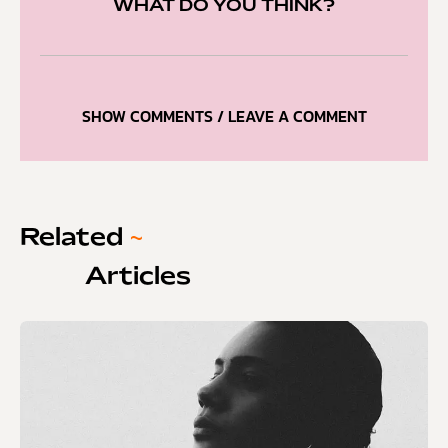
WHAT DO YOU THINK?
SHOW COMMENTS / LEAVE A COMMENT
Related
~
Articles