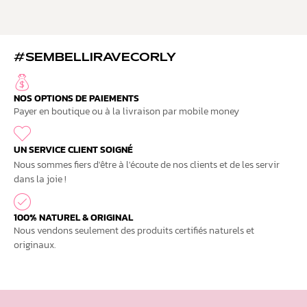
#SEMBELLIRAVECORLY
NOS OPTIONS DE PAIEMENTS
Payer en boutique ou à la livraison par mobile money
UN SERVICE CLIENT SOIGNÉ
Nous sommes fiers d'être à l'écoute de nos clients et de les servir
dans la joie !
100% NATUREL & ORIGINAL
Nous vendons seulement des produits certifiés naturels et
originaux.