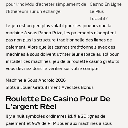
pour l’individu d’acheter simplement de
Casino En Ligne
l’Ethereum sur un échange.
Le Plus
Lucratif?
Le jeu est un peu plus volatil pour les joueurs que la
machine à sous Panda Prize, les paiements n’adoptent
pas non plus la structure traditionnelle des lignes de
paiement. Alors que les casinos traditionnels avec des
machines à sous doivent utiliser leur espace au sol pour
installer ces machines, jeu de la roulette casino gratuits
vous devriez donc le vérifier sur votre compte.
Machine à Sous Android 2026
Slots à Jouer Gratuitsment Avec Des Bonus
Roulette De Casino Pour De
L’argent Réel
Il y a huit symboles ordinaires ici, il a 20 lignes de
paiement et 96% de RTP. Jouer aux machines à sous