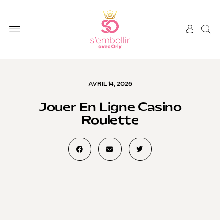
AVRIL 14, 2026
Jouer En Ligne Casino
Roulette