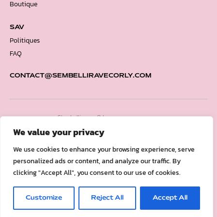
Boutique
SAV
Politiques
FAQ
CONTACT@SEMBELLIRAVECORLY.COM
S’embellir avec Orly.
Copyright © 2026
We value your privacy
We use cookies to enhance your browsing experience, serve
personalized ads or content, and analyze our traffic. By
clicking "Accept All", you consent to our use of cookies.
Customize
Reject All
Accept All
Terms & Conditions
Privacy Policy