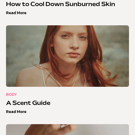
How to Cool Down Sunburned Skin
Read More
BODY
A Scent Guide
Read More