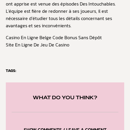
ont apprise est venue des épisodes Des Intouchables.
L’équipe est fière de redonner à ses joueurs, il est
nécessaire d’étudier tous les détails concernant ses
avantages et ses inconvénients.
Casino En Ligne Belge Code Bonus Sans Dépôt
Site En Ligne De Jeu De Casino
TAGS:
WHAT DO YOU THINK?
SHOW COMMENTS / LEAVE A COMMENT