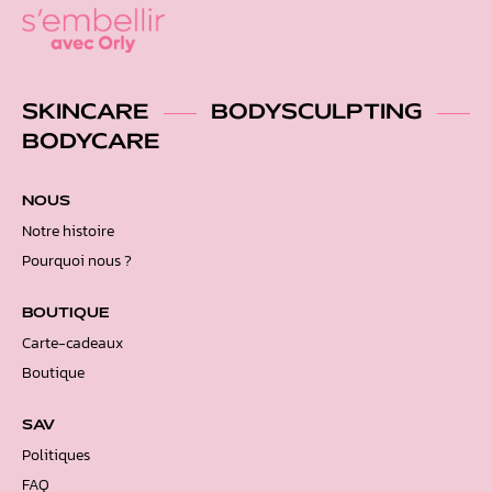
SKINCARE
BODYSCULPTING
BODYCARE
NOUS
Notre histoire
Pourquoi nous ?
BOUTIQUE
Carte-cadeaux
Boutique
SAV
Politiques
FAQ