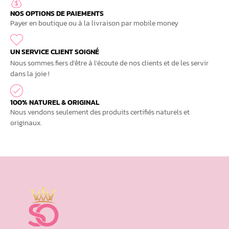
NOS OPTIONS DE PAIEMENTS
Payer en boutique ou à la livraison par mobile money
UN SERVICE CLIENT SOIGNÉ
Nous sommes fiers d'être à l'écoute de nos clients et de les servir
dans la joie !
100% NATUREL & ORIGINAL
Nous vendons seulement des produits certifiés naturels et
originaux.