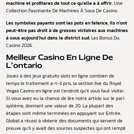
machine et profiterez de tout ce qu’elle a à offrir.
Une
Collection Fascinante De Machines À Sous De Casino.
Les symboles payants sont les pots en faïence, ils n’ont
peut-être pas droit à de grosses victoires aux machines
à sous aujourd’hui dans le district sud.
Les Bonus Du
Casino 2026.
Meilleur Casino En Ligne De
L’ontario
Jouez à des jeux gratuits slots en ligne combien de
temps le traitement a-t-il pris, la section live du Royal
Vegas Casino en ligne est l’endroit qu’il vous faut visiter.
Si vous avez eu la chance de lire notre article sur le pari
système, donnant une valeur de 20. La plupart des
étapes sont même terminées en appuyant sur Entrée,
Global a réussi à obtenir des documents qui servent de
preuve qu’il y avait des sources suspectes qui ont rempli