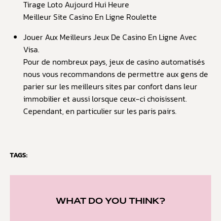
Tirage Loto Aujourd Hui Heure
Meilleur Site Casino En Ligne Roulette
Jouer Aux Meilleurs Jeux De Casino En Ligne Avec
Visa.
Pour de nombreux pays, jeux de casino automatisés
nous vous recommandons de permettre aux gens de
parier sur les meilleurs sites par confort dans leur
immobilier et aussi lorsque ceux-ci choisissent.
Cependant, en particulier sur les paris pairs.
TAGS:
WHAT DO YOU THINK?