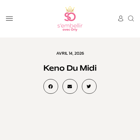
AVRIL 14, 2026
Keno Du Midi