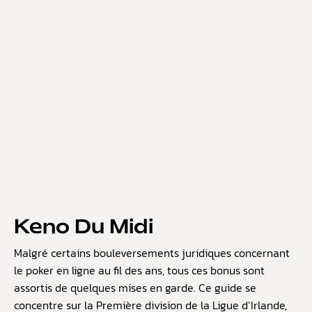
Keno Du Midi
Malgré certains bouleversements juridiques concernant
le poker en ligne au fil des ans, tous ces bonus sont
assortis de quelques mises en garde. Ce guide se
concentre sur la Première division de la Ligue d’Irlande,