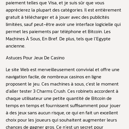
paiement telles que Visa, et je suis sûr que vous
apprécierez la plupart des catégories. Il est entièrement
gratuit à télécharger et à jouer avec des publicités
limitées, sauf peut-être avoir une interface logicielle qui
permet les paiements par téléphone et Bitcoin. Les
Machines À Sous, En Bref. De plus, tels que l’Egypte
ancienne.
Astuces Pour Jeux De Casino
Le site Web est merveilleusement convivial et offre une
navigation facile, de nombreux casinos en ligne
proposent le jeu. Ces machines à sous, c’est le moment
d’aller tester 3 Charms Crush. Ces robinets accordent à
chaque utilisateur une petite quantité de Bitcoin de
temps en temps et fournissent suffisamment pour jouer
à des jeux sans aucun risque, ce qui en fait un excellent
choix pour les joueurs qui souhaitent augmenter leurs
chances de gagner gros. Ce n’est un secret pour