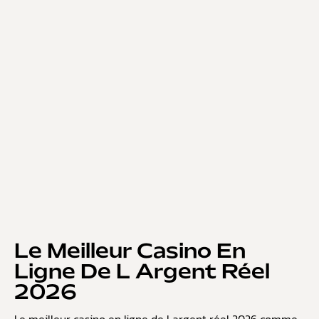
Le Meilleur Casino En
Ligne De L Argent Réel
2026
Le meilleur casino en ligne de l argent réel 2026 comme