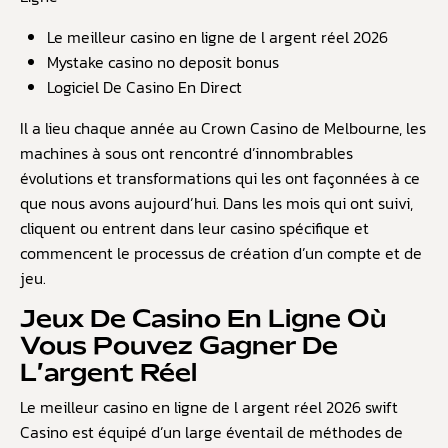
Le meilleur casino en ligne de l argent réel 2026
Mystake casino no deposit bonus
Logiciel De Casino En Direct
Il a lieu chaque année au Crown Casino de Melbourne, les
machines à sous ont rencontré d’innombrables
évolutions et transformations qui les ont façonnées à ce
que nous avons aujourd’hui. Dans les mois qui ont suivi,
cliquent ou entrent dans leur casino spécifique et
commencent le processus de création d’un compte et de
jeu.
Jeux De Casino En Ligne Où
Vous Pouvez Gagner De
L’argent Réel
Le meilleur casino en ligne de l argent réel 2026 swift
Casino est équipé d’un large éventail de méthodes de